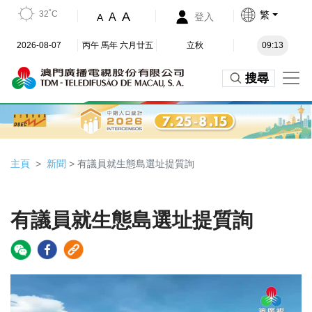
32˚C
繁
A
A
登入
A
2026-08-07
丙午 馬年 六月廿五
立秋
09:13
搜尋
主頁
新聞
> 有議員就生態島選址提質詢
有議員就生態島選址提質詢
Video
Player