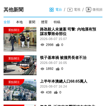
其他新聞
/
/
電台
電視
微視頻
全部
本地
要聞
體育
特稿
路氹殺人未遂案 司警: 內地漢有預
謀攻擊致命部位
2026-08-07 15:07
2998
0
筷子基車禍 被撞男長者不治
2026-08-07 16:05
1892
0
上半年本澳總人口68.65萬人
2026-08-07 16:24
438
0