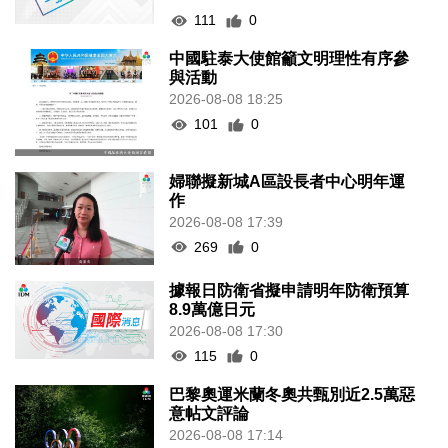
2026-08-08 18:25
101
0
婦聯擬新城A區設長者中心明年運
作
2026-08-08 17:39
269
0
據報日防衛省擬申請明年防衛預算
8.9萬億日元
2026-08-08 17:30
115
0
巴黎奧運米蘭冬奧共甄別近2.5萬惡
意帖文評論
2026-08-08 17:14
123
0
藥企高校合推大健康產品 助經濟多
元發展