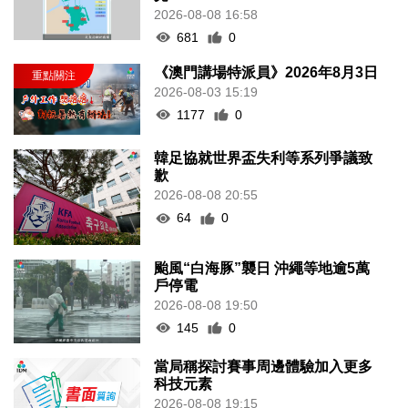
2026-08-03 15:19
1177
0
韓足協就世界盃失利等系列爭議致
歉
2026-08-08 20:55
64
0
颱風“白海豚”襲日 沖繩等地逾5萬
戶停電
2026-08-08 19:50
145
0
當局稱探討賽事周邊體驗加入更多
科技元素
2026-08-08 19:15
111
0
中國駐泰大使館籲文明理性有序參
與活動