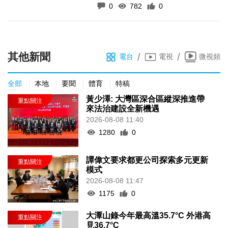
其他新聞
/
/
電台
電視
微視頻
全部
本地
要聞
體育
特稿
黃少澤: 大灣區深合區縱深推進帶
來法治建設全新機遇
2026-08-08 11:40
1280
0
譚偉文要求都更公司探索多元更新
模式
2026-08-08 11:47
1175
0
大潭山錄今年最高溫35.7°C 外港高
見36.7°C
2026-08-08 16:58
681
0
《澳門講場特派員》2026年8月3日