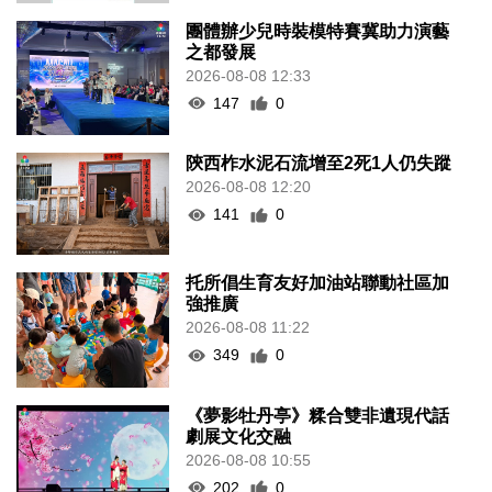
147
0
陝西柞水泥石流增至2死1人仍失蹤
2026-08-08 12:20
141
0
托所倡生育友好加油站聯動社區加
強推廣
2026-08-08 11:22
349
0
《夢影牡丹亭》糅合雙非遺現代話
劇展文化交融
2026-08-08 10:55
202
0
亞婆井單位火警撲滅 疑涉熱水爐電
線短路
2026-08-08 10:43