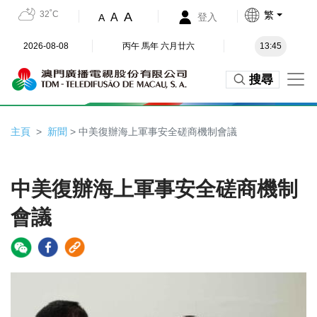
32˚C
繁
A
A
登入
A
2026-08-08
丙午 馬年 六月廿六
13:45
搜尋
主頁
新聞
> 中美復辦海上軍事安全磋商機制會議
中美復辦海上軍事安全磋商機制
會議