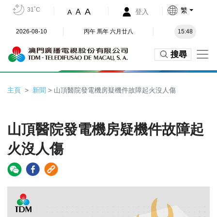
31˚C
繁
A
A
登入
A
2026-08-10
丙午 馬年 六月廿八
15:48
搜尋
主頁
新聞
> 山頂醫院發電機房疑機件故障起火沒人傷
山頂醫院發電機房疑機件故障起
火沒人傷