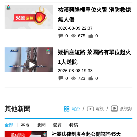
祐漢興隆樓單位火警 消防救熄
無人傷
2026-08-09 22:37
0
675
0
疑插座短路 菜園路有單位起火
1人送院
2026-08-08 19:33
0
723
0
其他新聞
/
/
電台
電視
微視頻
全部
本地
要聞
體育
特稿
社團法律制度今起公開諮詢45天