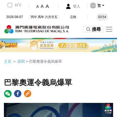
31˚C
繁
A
A
登入
A
2026-08-07
丙午 馬年 六月廿五
立秋
03:54
搜尋
主頁
新聞
> 巴黎奧運令義烏爆單
巴黎奧運令義烏爆單