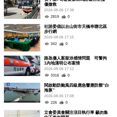
傷搶救
2026-08-06 17:38
2819
0
社諮委倡以台山街市天橋串聯北區
步行網
2026-08-06 17:15
342
0
路氹傷人案疑涉感情問題 司警拘
1內地漢明公布案情
2026-08-06 17:12
3316
0
閩啟動防颱風四級應急響應防禦“白
海豚”
2026-08-06 17:08
226
0
立會委員會關注項目執行率 籲勿集