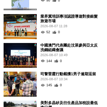
50
0
業界冀培訓專項認證導遊對接銀髮
旅遊市場
2026-08-07 11:28
52
0
中國澳門代表團赴汶萊參與亞太反
洗錢組織會議
2026-08-07 10:49
144
0
司警雷霆行動截獲1男子逾期逗留
2026-08-07 10:34
145
0
美對多晶矽及衍生產品加稅設最低