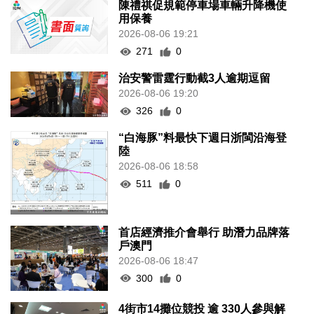
陳禮祺促規範停車場車輛升降機使
用保養
2026-08-06 19:21
271
0
治安警雷霆行動截3人逾期逗留
2026-08-06 19:20
326
0
“白海豚”料最快下週日浙閩沿海登
陸
2026-08-06 18:58
511
0
首店經濟推介會舉行 助潛力品牌落
戶澳門
2026-08-06 18:47
300
0
4街市14攤位競投 逾 330人參與解