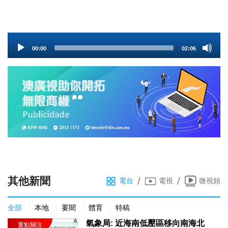
Audio
00:00
02:06
Player
其他新聞
/
/
電台
電視
微視頻
全部
本地
要聞
體育
特稿
氣象局: 近海南低壓區移向南海北