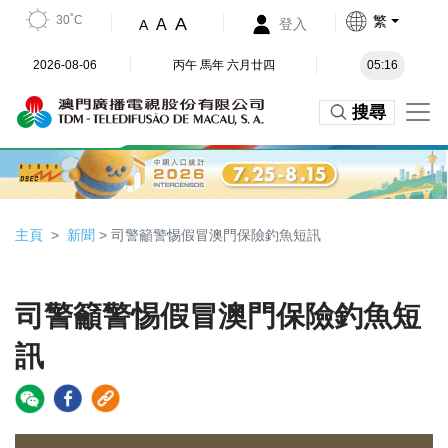
30˚C
繁
A
A
登入
A
2026-08-06
丙午 馬年 六月廿四
05:16
搜尋
主頁
新聞
> 司警籲警惕假冒澳門保險釣魚短訊
司警籲警惕假冒澳門保險釣魚短
訊