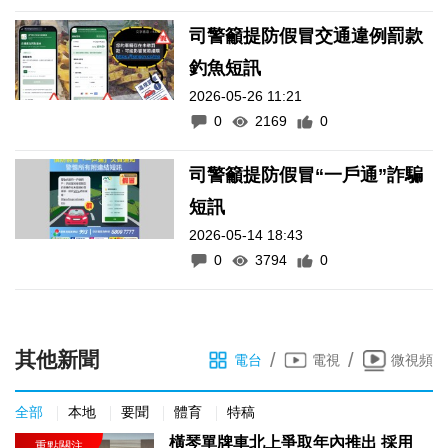
司警籲提防假冒交通違例罰款
釣魚短訊
2026-05-26 11:21
0
2169
0
司警籲提防假冒“一戶通”詐騙
短訊
2026-05-14 18:43
0
3794
0
其他新聞
/
/
電台
電視
微視頻
全部
本地
要聞
體育
特稿
橫琴單牌車北上爭取年內推出 採用