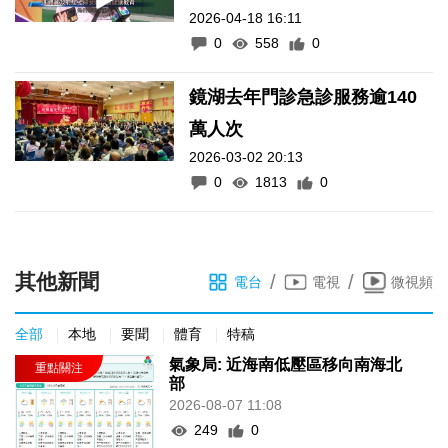
2026-04-18 16:11
0
558
0
鏡湖去年門診急診服務逾140
萬人次
2026-03-02 20:13
0
1813
0
其他新聞
/
/
電台
電視
微視頻
全部
本地
要聞
體育
特稿
氣象局: 近海南低壓區移向南海北
部
2026-08-07 11:08
249
0