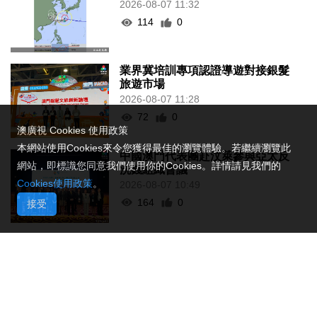
2026-08-07 11:32
114
0
業界冀培訓專項認證導遊對接銀髮
旅遊市場
2026-08-07 11:28
72
0
澳廣視 Cookies 使用政策
本網站使用Cookies來令您獲得最佳的瀏覽體驗。若繼續瀏覽此
中國澳門代表團赴汶萊參與亞太反
網站，即標識您同意我們使用你的Cookies。詳情請見我們的
洗錢組織會議
Cookies使用政策
。
2026-08-07 10:49
164
0
接受
司警雷霆行動截獲1男子逾期逗留
2026-08-07 10:34
159
0