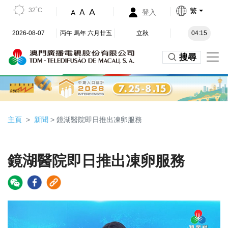
32˚C
繁
A
A
登入
A
2026-08-07
丙午 馬年 六月廿五
立秋
04:15
搜尋
主頁
新聞
> 鏡湖醫院即日推出凍卵服務
鏡湖醫院即日推出凍卵服務
Video
Player