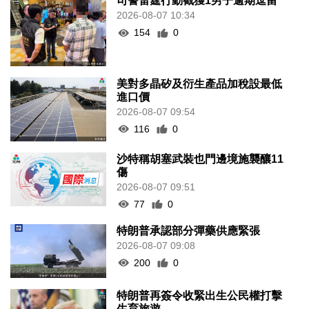
司警雷霆行動截獲1男子逾期逗留
2026-08-07 10:34
154
0
美對多晶矽及衍生產品加稅設最低
進口價
2026-08-07 09:54
116
0
沙特稱胡塞武裝也門邊境施襲釀11
傷
2026-08-07 09:51
77
0
特朗普承認部分彈藥供應緊張
2026-08-07 09:08
200
0
特朗普再簽令收緊出生公民權打擊
生育旅遊