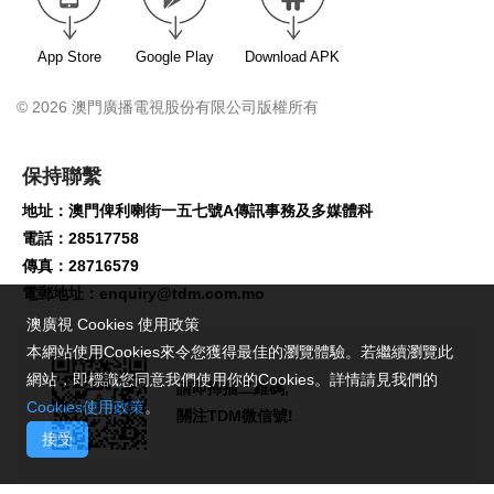
App Store
Google Play
Download APK
© 2026 澳門廣播電視股份有限公司版權所有
保持聯繫
地址：澳門俾利喇街一五七號A傳訊事務及多媒體科
電話：28517758
傳真：28716579
電郵地址：
enquiry@tdm.com.mo
澳廣視 Cookies 使用政策
本網站使用Cookies來令您獲得最佳的瀏覽體驗。若繼續瀏覽此
網站，即標識您同意我們使用你的Cookies。詳情請見我們的
請即掃描二維碼,
Cookies使用政策
。
關注TDM微信號!
接受