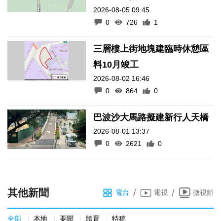
2026-08-05 09:45
0
726
1
三層樓上街地塊建臨時休憩區
料10月竣工
2026-08-02 16:46
0
864
0
巴波沙大馬路擬建新行人天橋
2026-08-01 13:37
0
2621
0
其他新聞
/
/
電台
電視
微視頻
全部
本地
要聞
體育
特稿