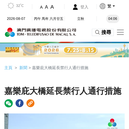
32˚C
繁
A
A
登入
A
2026-08-07
丙午 馬年 六月廿五
立秋
04:06
搜尋
主頁
新聞
> 嘉樂庇大橋延長禁行人通行措施
嘉樂庇大橋延長禁行人通行措施
Video
Player