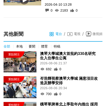
2026-04-10 13:28
0
2183
0
其他新聞
/
/
電台
電視
微視頻
全部
本地
要聞
體育
特稿
澳琴大學城澳大首批約330名研究
生入住學生公寓
2026-08-06 21:37
692
0
岑浩輝視察澳琴大學城 滿意項目改
造及辦學安排
2026-08-06 20:34
700
0
橫琴單牌車北上爭取年內推出 採用