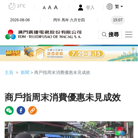
27˚C
繁
A
A
登入
A
2026-08-06
丙午 馬年 六月廿四
15:07
搜尋
主頁
新聞
> 商戶指周末消費優惠未見成效
商戶指周末消費優惠未見成效
Video
Player