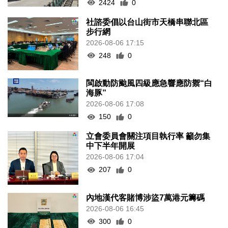
2424
0
社諮委倡以台山街市天橋串聯北區
步行網
2026-08-06 17:15
248
0
閩啟動防颱風四級應急響應防禦“白
海豚”
2026-08-06 17:08
150
0
立會委員會關注項目執行率 籲勿集
中下半年開展
2026-08-06 17:04
207
0
內地漢代客賭博涉盜7萬港元籌碼
2026-08-06 16:45
300
0