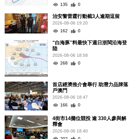
135
0
治安警雷霆行動截3人逾期逗留
2026-08-06 19:20
162
0
“白海豚”料最快下週日浙閩沿海登
陸
2026-08-06 18:58
268
0
首店經濟推介會舉行 助潛力品牌落
戶澳門
2026-08-06 18:47
166
0
4街市14攤位競投 逾 330人參與解
釋會
2026-08-06 18:40
202
0