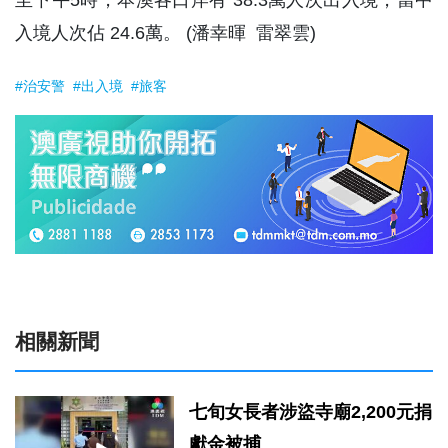
入境人次佔 24.6萬。 (潘幸暉 雷翠雲)
#治安警
#出入境
#旅客
相關新聞
七旬女長者涉盜寺廟2,200元捐
獻金被捕