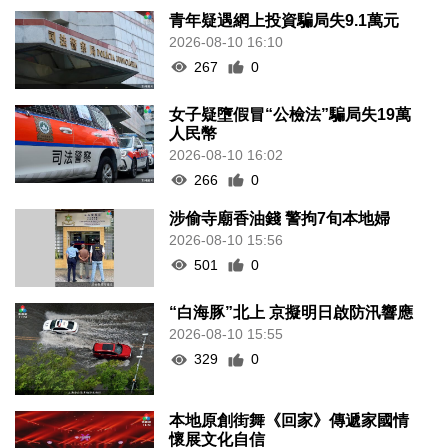
青年疑遇網上投資騙局失9.1萬元
2026-08-10 16:10
267
0
女子疑墮假冒“公檢法”騙局失19萬
人民幣
2026-08-10 16:02
266
0
涉偷寺廟香油錢 警拘7旬本地婦
2026-08-10 15:56
501
0
“白海豚”北上 京擬明日啟防汛響應
2026-08-10 15:55
329
0
本地原創街舞《回家》傳遞家國情
懷展文化自信