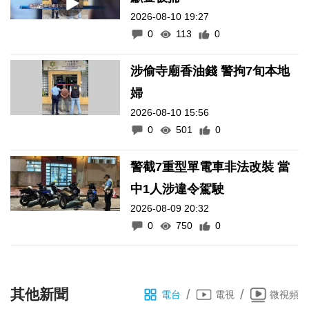
2026-08-10 19:27
0
113
0
涉偷寺廟香油錢 警拘7旬本地
婦
2026-08-10 15:56
0
501
0
警截7重型單電車非法改裝 當
中1人涉違令駕駛
2026-08-09 20:32
0
750
0
其他新聞
/
/
電台
電視
微視頻