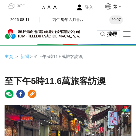
30˚C
繁
A
A
登入
A
2026-08-11
丙午 馬年 六月廿八
20:07
搜尋
主頁
新聞
> 至下午5時11.6萬旅客訪澳
至下午5時11.6萬旅客訪澳