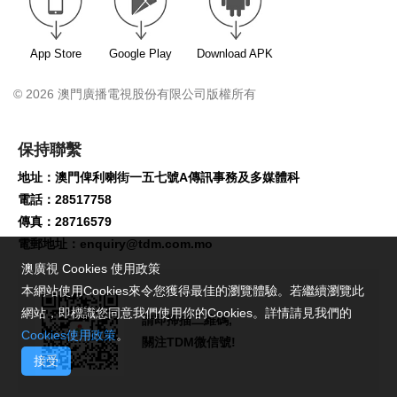
App Store
Google Play
Download APK
© 2026 澳門廣播電視股份有限公司版權所有
保持聯繫
地址：澳門俾利喇街一五七號A傳訊事務及多媒體科
電話：28517758
傳真：28716579
電郵地址：
enquiry@tdm.com.mo
澳廣視 Cookies 使用政策
本網站使用Cookies來令您獲得最佳的瀏覽體驗。若繼續瀏覽此
網站，即標識您同意我們使用你的Cookies。詳情請見我們的
請即掃描二維碼,
Cookies使用政策
。
關注TDM微信號!
接受