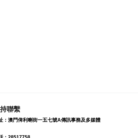
103
0
公共採購法下月生效
3場講解會逾680人參
加
2026-08-06 11:11
224
0
“白海豚”料強度變化
不大或略有增強
2026-08-06 10:58
235
0
新一輪長者安裝假牙
計劃明開展
2026-08-06 10:54
持聯繫
224
0
址：澳門俾利喇街一五七號A傳訊事務及多媒體
第8場社文茶座本月20
日晚舉行
：28517758