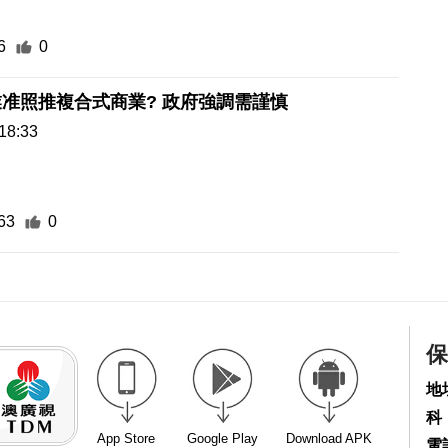
6
0
鬆綁跨行業准照推複合式商業? 政府強調需謹慎
18:33
63
0
保
地
科
App Store
Google Play
Download APK
電話