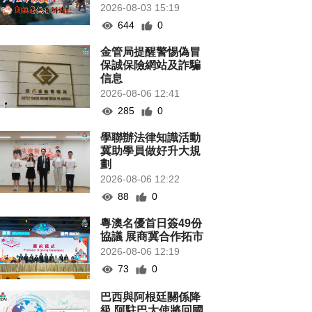
2026-08-03 15:19
644
0
金管局提醒警惕偽冒
保誠保險網站及詐騙
信息
2026-08-06 12:41
285
0
學聯辦法律知識活動
冀助學員做好升大規
劃
2026-08-06 12:22
88
0
粵澳名優首日簽49份
協議 展商冀合作拓市
2026-08-06 12:19
73
0
巴西與阿根廷關係降
級 阿駐巴大使將回國