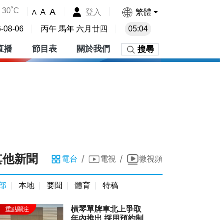
30˚C
A
登入
繁體
A
A
-08-06
丙午 馬年 六月廿四
05:04
直播
節目表
關於我們
搜尋
其他新聞
/
/
電台
電視
微視頻
部
本地
要聞
體育
特稿
橫琴單牌車北上爭取
年內推出 採用預約制