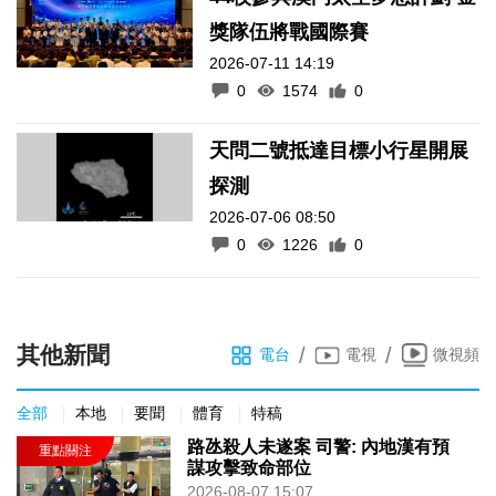
獎隊伍將戰國際賽
2026-07-11 14:19
0
1574
0
天問二號抵達目標小行星開展
探測
2026-07-06 08:50
0
1226
0
其他新聞
/
/
電台
電視
微視頻
全部
本地
要聞
體育
特稿
路氹殺人未遂案 司警: 內地漢有預
謀攻擊致命部位
2026-08-07 15:07