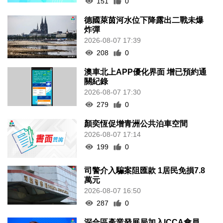
151
0
德國萊茵河水位下降露出二戰未爆
炸彈
2026-08-07 17:39
208
0
澳車北上APP優化界面 增已預約通
關紀錄
2026-08-07 17:30
279
0
顏奕恆促增青洲公共泊車空間
2026-08-07 17:14
199
0
司警介入騙案阻匯款 1居民免損7.8
萬元
2026-08-07 16:50
287
0
深合區產業發展局加入ICCA會員