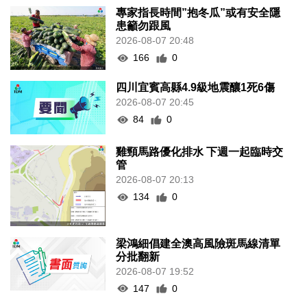
專家指長時間”抱冬瓜”或有安全隱
患籲勿跟風
2026-08-07 20:48
166
0
四川宜賓高縣4.9級地震釀1死6傷
2026-08-07 20:45
84
0
雞頸馬路優化排水 下週一起臨時交
管
2026-08-07 20:13
134
0
梁鴻細倡建全澳高風險斑馬線清單
分批翻新
2026-08-07 19:52
147
0