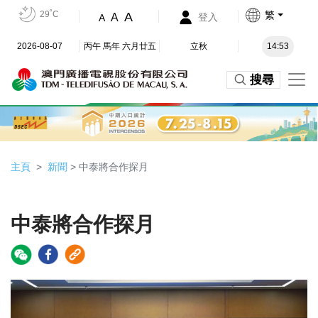
29˚C
繁
A
A
登入
A
2026-08-07
丙午 馬年 六月廿五
立秋
14:53
搜尋
主頁
新聞
> 中泰將合作探月
中泰將合作探月