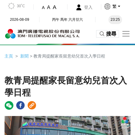
30˚C
繁
A
A
登入
A
2026-08-09
丙午 馬年 六月廿六
23:25
搜尋
主頁
新聞
> 教青局提醒家長留意幼兒首次入學日程
教青局提醒家長留意幼兒首次入
學日程