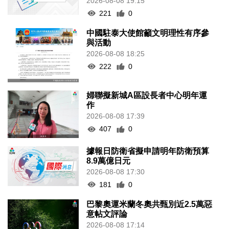
2026-08-08 19:15
221
0
中國駐泰大使館籲文明理性有序參
與活動
2026-08-08 18:25
222
0
婦聯擬新城A區設長者中心明年運
作
2026-08-08 17:39
407
0
據報日防衛省擬申請明年防衛預算
8.9萬億日元
2026-08-08 17:30
181
0
巴黎奧運米蘭冬奧共甄別近2.5萬惡
意帖文評論
2026-08-08 17:14