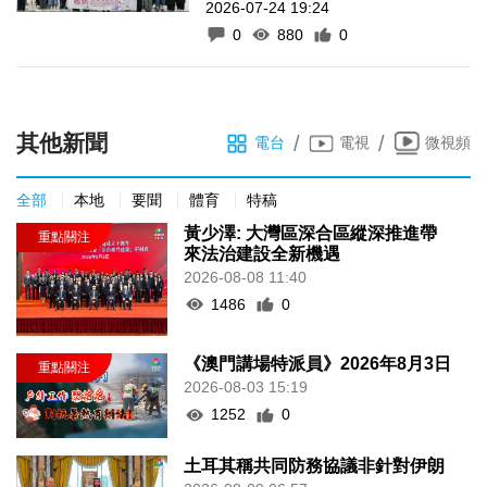
2026-07-24 19:24
0
880
0
其他新聞
/
/
電台
電視
微視頻
全部
本地
要聞
體育
特稿
黃少澤: 大灣區深合區縱深推進帶
來法治建設全新機遇
2026-08-08 11:40
1486
0
《澳門講場特派員》2026年8月3日
2026-08-03 15:19
1252
0
土耳其稱共同防務協議非針對伊朗