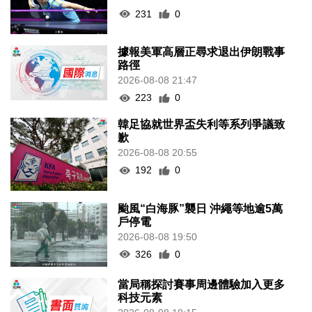
231
0
據報美軍高層正尋求退出伊朗戰事
路徑
2026-08-08 21:47
223
0
韓足協就世界盃失利等系列爭議致
歉
2026-08-08 20:55
192
0
颱風“白海豚”襲日 沖繩等地逾5萬
戶停電
2026-08-08 19:50
326
0
當局稱探討賽事周邊體驗加入更多
科技元素