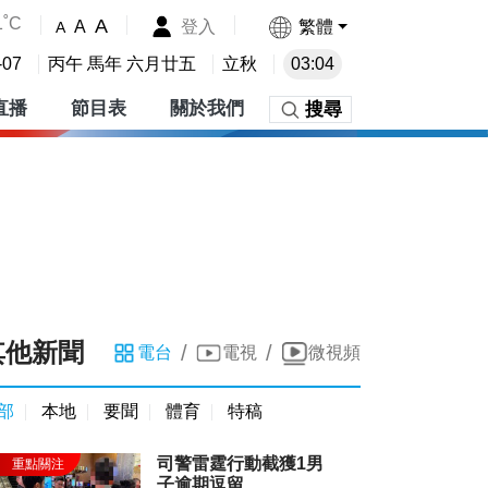
1˚C
A
登入
繁體
A
A
-07
丙午 馬年 六月廿五
立秋
03:04
直播
節目表
關於我們
搜尋
其他新聞
/
/
電台
電視
微視頻
部
本地
要聞
體育
特稿
司警雷霆行動截獲1男
子逾期逗留