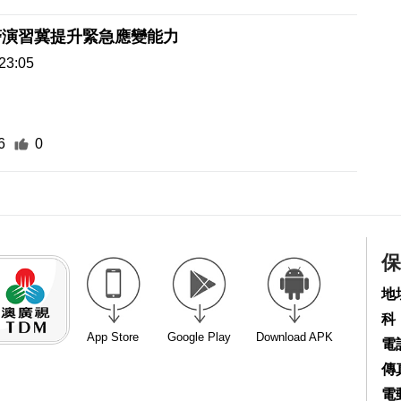
警演習冀提升緊急應變能力
23:05
6
0
保
地
科
App Store
Google Play
Download APK
電話
傳真
電