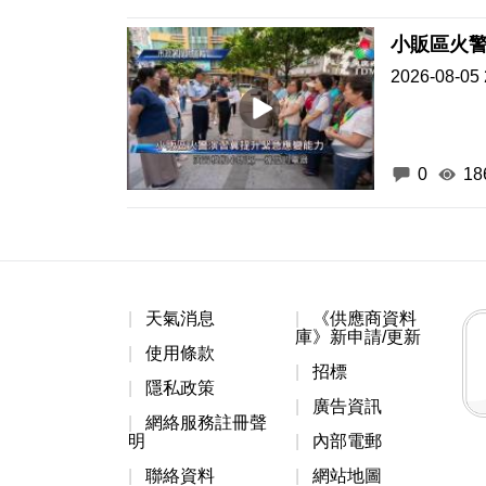
小販區火
2026-08-05 
0
18
天氣消息
《供應商資料
庫》新申請/更新
使用條款
招標
隱私政策
廣告資訊
網絡服務註冊聲
明
內部電郵
聯絡資料
網站地圖