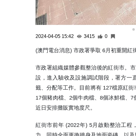
2024-04-05 15:42
3415
0
(澳門電台消息) 市政署爭取 6月初重開
市政署組織媒體參觀整治後的紅街市。市
設，進入驗收及設施調試階段，署方一
籤、分配等工作。目前將有 127檔原紅街
17個豬肉檔、2個牛肉檔、8個冰鮮檔、
近日安排攤販實地度尺。
紅街市前年 (2022年) 5月啟動整
力，同時全面更換牆身及地面瓷磚，以及增