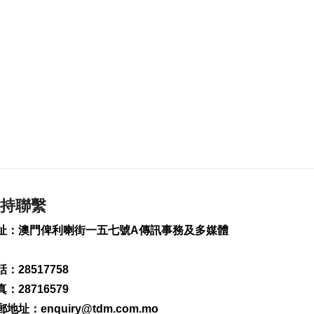
2026-08-06 20:34
1295
0
工務局持續優化石排
灣社區未發展土地
2026-08-06 20:11
419
0
深合區升級改造系統
為橫琴單牌車北上作
準備
2026-08-06 19:46
511
0
持聯繫
朝鮮向東部海域發射
短程彈道導彈
址：澳門俾利喇街一五七號A傳訊事務及多媒體
2026-08-06 19:41
184
0
：28517758
陳禮祺促規範停車場
：28716579
車輛升降機使用保養
郵地址：
enquiry@tdm.com.mo