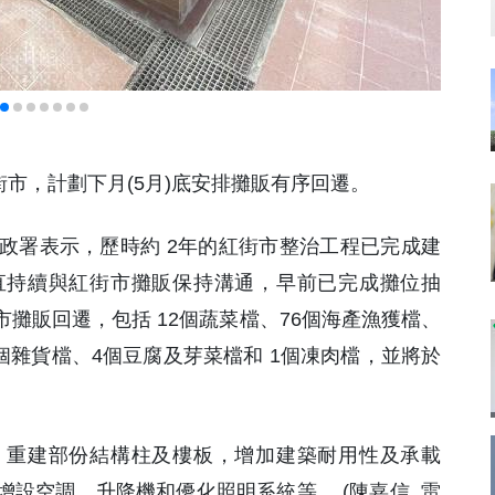
紅街市，計劃下月(5月)底安排攤販有序回遷。
政署表示，歷時約 2年的紅街市整治工程已完成建
直持續與紅街市攤販保持溝通，早前已完成攤位抽
市攤販回遷，包括 12個蔬菜檔、76個海產漁獲檔、
7個雜貨檔、4個豆腐及芽菜檔和 1個凍肉檔，並將於
治工程，重建部份結構柱及樓板，增加建築耐用性及承載
設空調、升降機和優化照明系統等。 (陳嘉信 雷