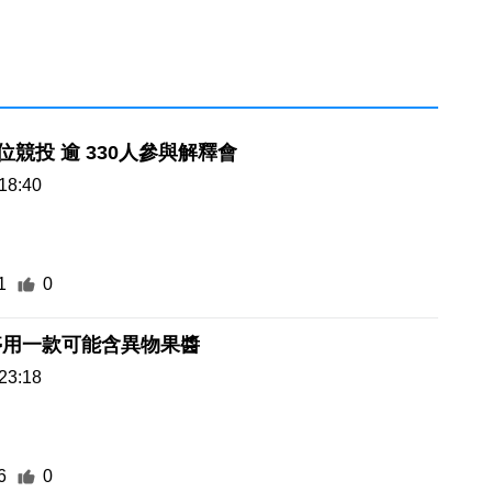
4街市14攤位競投 逾 330人參與解釋會
18:40
1
0
停用一款可能含異物果醬
23:18
6
0