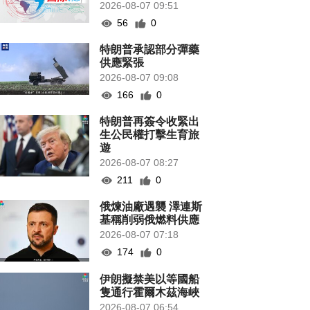
2026-08-07 09:51
56
0
特朗普承認部分彈藥
供應緊張
2026-08-07 09:08
166
0
特朗普再簽令收緊出
生公民權打擊生育旅
遊
2026-08-07 08:27
211
0
俄煉油廠遇襲 澤連斯
基稱削弱俄燃料供應
2026-08-07 07:18
174
0
伊朗擬禁美以等國船
隻通行霍爾木茲海峽
2026-08-07 06:54