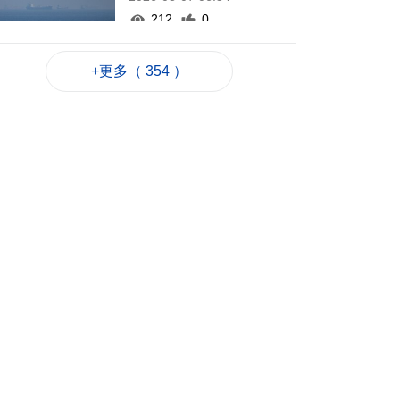
212
0
西班牙休達非法移民
+更多（ 354 ）
潮增至約百人死亡
2026-08-06 23:45
263
0
也門胡塞武裝襲擊致
35名政府軍士兵死亡
2026-08-06 23:06
234
0
岑浩輝滿意科技園籌
建進度 促吸引人才進
駐
2026-08-06 22:35
506
0
粵政府在澳成功發行
25億離岸人民幣地方
債