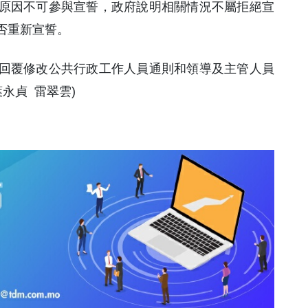
原因不可參與宣誓，政府說明相關情況不屬拒絕宣
否重新宣誓。
回覆修改公共行政工作人員通則和領導及主管人員
永貞 雷翠雲)