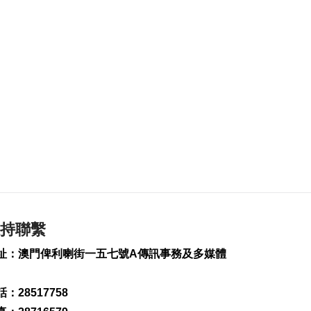
2026-08-07 19:16
187
0
氹仔旅大城大2巴士站
明恢復運作
2026-08-07 19:07
220
0
松山隧道口附近爆水
管傍晚基本完成止漏
2026-08-07 18:45
273
0
橙色高溫提示生效 避
暑中心延長夜間開放
2026-08-07 18:20
持聯繫
155
0
址：澳門俾利喇街一五七號A傳訊事務及多媒體
體育局構建運動員全
週期支援體系
：28517758
2026-08-07 18:12