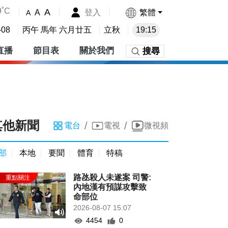
9˚C
A
登入
繁體
A
A
-08
丙午 馬年 六月廿五
立秋
19:15
直播
節目表
關於我們
搜尋
其他新聞
/
/
電台
電視
微視頻
部
本地
要聞
體育
特稿
路氹殺人未遂案 司警:
內地漢有預謀攻擊致
命部位
2026-08-07 15:07
4454
0