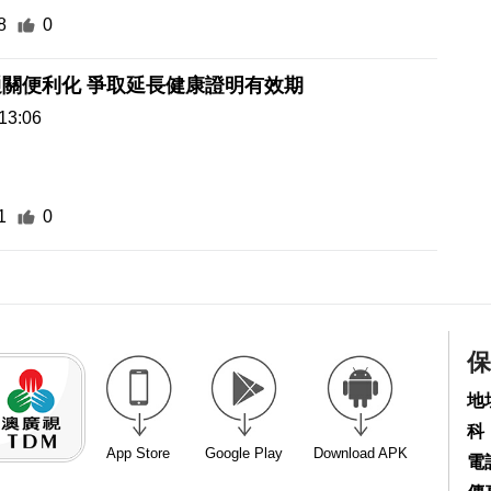
8
0
寵物橫琴通關便利化 爭取延長健康證明有效期
13:06
1
0
保
地
科
App Store
Google Play
Download APK
電話