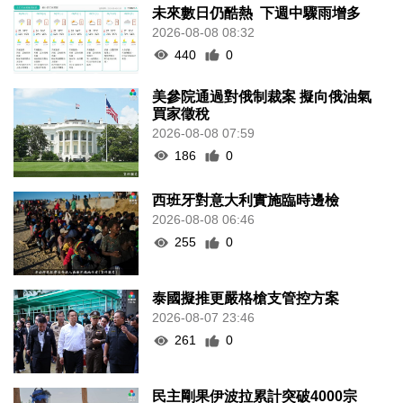
未來數日仍酷熱 下週中驟雨增多
2026-08-08 08:32
440
0
美參院通過對俄制裁案 擬向俄油氣
買家徵稅
2026-08-08 07:59
186
0
西班牙對意大利實施臨時邊檢
2026-08-08 06:46
255
0
泰國擬推更嚴格槍支管控方案
2026-08-07 23:46
261
0
民主剛果伊波拉累計突破4000宗