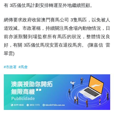
有 3匹儀仗馬計劃安排轉運至外地繼續照顧。
網傳要求政府收留澳門賽馬公司 3隻馬匹，以免被人
道毀滅。市政署稱，持續關注馬會場內動物情況，日
前亦派獸醫到場監察所有馬匹的狀況，整體情況良
好，有關 3匹儀仗馬現安置在退役馬房。 (陳嘉信 雷
翠雲)
#市政署
#馬會