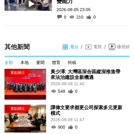
變能力
2026-08-05 23:05
0
210
0
其他新聞
/
/
電台
電視
微視頻
全部
本地
要聞
體育
特稿
黃少澤: 大灣區深合區縱深推進帶
來法治建設全新機遇
2026-08-08 11:40
548
0
譚偉文要求都更公司探索多元更新
模式
2026-08-08 11:47
900
0