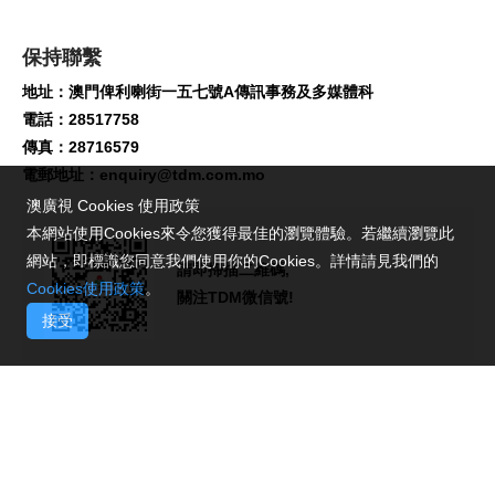
保持聯繫
地址：澳門俾利喇街一五七號A傳訊事務及多媒體科
電話：28517758
傳真：28716579
電郵地址：
enquiry@tdm.com.mo
澳廣視 Cookies 使用政策
本網站使用Cookies來令您獲得最佳的瀏覽體驗。若繼續瀏覽此
網站，即標識您同意我們使用你的Cookies。詳情請見我們的
請即掃描二維碼,
Cookies使用政策
。
關注TDM微信號!
接受