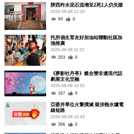
陝西柞水泥石流增至2死1人仍失蹤
2026-08-08 12:20
93
0
托所倡生育友好加油站聯動社區加
強推廣
2026-08-08 11:22
253
0
《夢影牡丹亭》糅合雙非遺現代話
劇展文化交融
2026-08-08 10:55
157
0
亞婆井單位火警撲滅 疑涉熱水爐電
線短路
2026-08-08 10:43
356
0