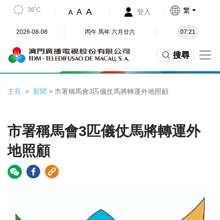
36˚C
繁
A
A
登入
A
2026-08-08
丙午 馬年 六月廿六
07:21
搜尋
主頁
新聞
> 市署稱馬會3匹儀仗馬將轉運外地照顧
市署稱馬會3匹儀仗馬將轉運外
地照顧