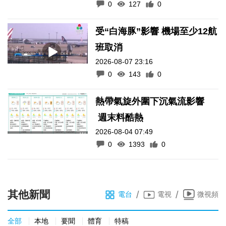
0
127
0
受“白海豚”影響 機場至少12航
班取消
2026-08-07 23:16
0
143
0
熱帶氣旋外圍下沉氣流影響
週末料酷熱
2026-08-04 07:49
0
1393
0
其他新聞
/
/
電台
電視
微視頻
全部
本地
要聞
體育
特稿