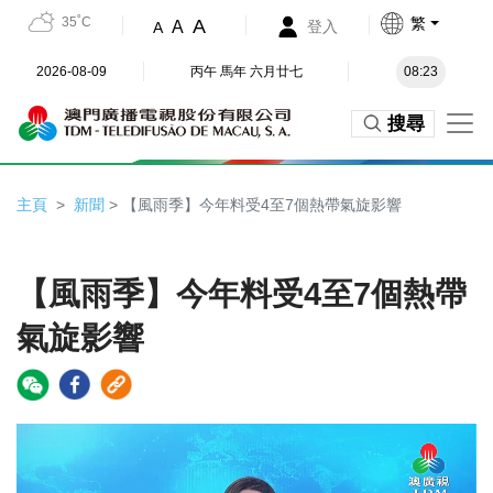
35˚C
繁
A
A
登入
A
2026-08-09
丙午 馬年 六月廿七
08:23
搜尋
主頁
新聞
> 【風雨季】今年料受4至7個熱帶氣旋影響
【風雨季】今年料受4至7個熱帶
氣旋影響
Video
Player