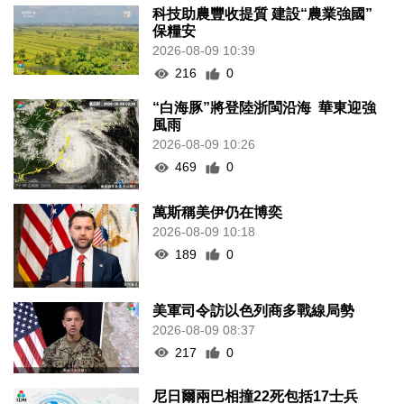
科技助農豐收提質 建設“農業強國”
保糧安
2026-08-09 10:39
216
0
“白海豚”將登陸浙閩沿海 華東迎強
風雨
2026-08-09 10:26
469
0
萬斯稱美伊仍在博奕
2026-08-09 10:18
189
0
美軍司令訪以色列商多戰線局勢
2026-08-09 08:37
217
0
尼日爾兩巴相撞22死包括17士兵