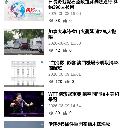
日長野縣泥石流致道路無法通行 料
約390人被困
2026-08-09 16:03
38
0
加拿大卑詩省山火蔓延 逾2萬人撤
離
2026-08-09 15:38
42
0
“白海豚”影響 澳門機場今明取消48
個航班
2026-08-09 15:01
120
0
WTT橫濱冠軍賽 陳幸同鬥張本美和
爭冠
2026-08-09 14:54
89
0
伊朗列5條件重開霍爾木茲海峽