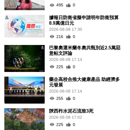
495
0
據報日防衛省擬申請明年防衛預算
8.9萬億日元
2026-08-08 17:30
216
0
巴黎奧運米蘭冬奧共甄別近2.5萬惡
意帖文評論
2026-08-08 17:14
225
0
藥企高校合推大健康產品 助經濟多
元發展
2026-08-08 17:14
255
0
陝西柞水泥石流致3死
2026-08-08 17:02
225
0