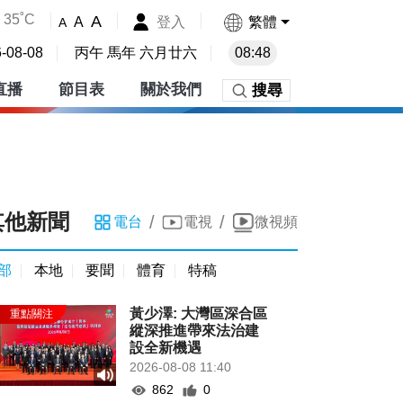
35˚C
A
登入
繁體
A
A
-08-08
丙午 馬年 六月廿六
08:48
直播
節目表
關於我們
搜尋
其他新聞
/
/
電台
電視
微視頻
部
本地
要聞
體育
特稿
黃少澤: 大灣區深合區
縱深推進帶來法治建
設全新機遇
2026-08-08 11:40
862
0