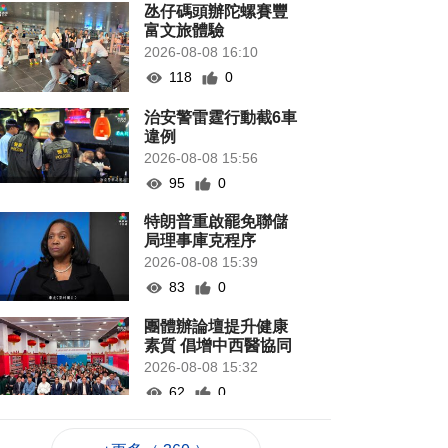
氹仔碼頭辦陀螺賽豐
富文旅體驗
2026-08-08 16:10
118
0
治安警雷霆行動截6車
違例
2026-08-08 15:56
95
0
特朗普重啟罷免聯儲
局理事庫克程序
2026-08-08 15:39
83
0
團體辦論壇提升健康
素質 倡增中西醫協同
2026-08-08 15:32
62
0
法聯會續普法對接國