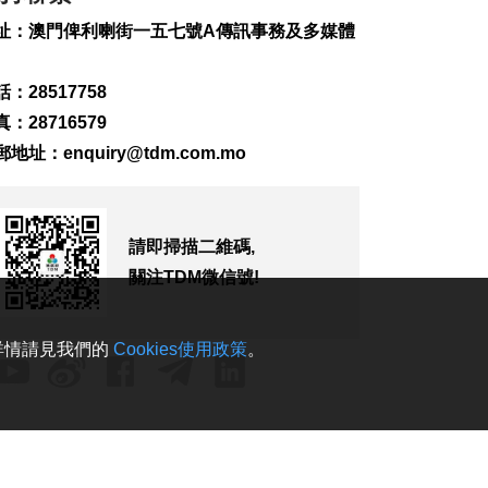
死1人仍失蹤
2026-08-08 12:20
址：澳門俾利喇街一五七號A傳訊事務及多媒體
108
0
：28517758
托所倡生育友好加油
站聯動社區加強推廣
：28716579
2026-08-08 11:22
郵地址：
enquiry@tdm.com.mo
278
0
《夢影牡丹亭》糅合
雙非遺現代話劇展文
請即掃描二維碼,
化交融
關注TDM微信號!
2026-08-08 10:55
174
0
亞婆井單位火警撲滅
。詳情請見我們的
Cookies使用政策
。
疑涉熱水爐電線短路
2026-08-08 10:43
390
0
港珠澳大橋跨境貨物
轉運站3年發揮物流實