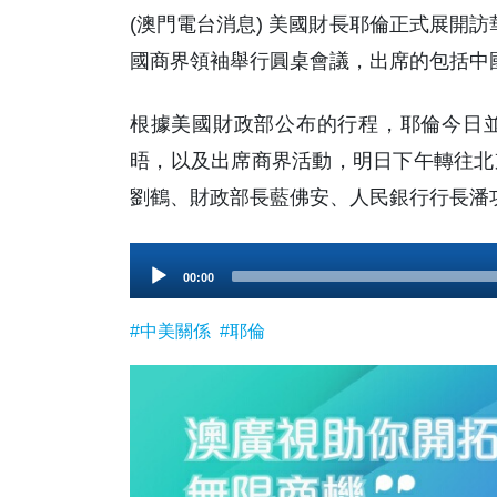
(澳門電台消息) 美國財長耶倫正式展開訪
國商界領袖舉行圓桌會議，出席的包括中
根據美國財政部公布的行程，耶倫今日
晤，以及出席商界活動，明日下午轉往北
劉鶴、財政部長藍佛安、人民銀行行長潘功
Audio
00:00
Player
#中美關係
#耶倫