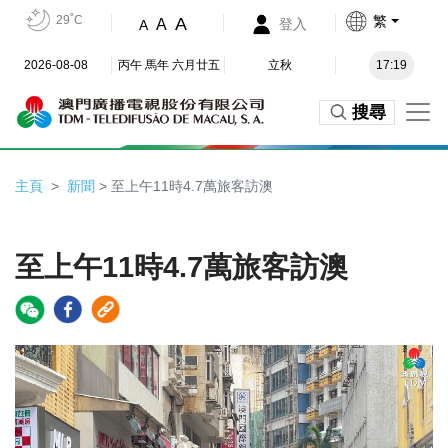
29˚C
繁
A
A
登入
A
2026-08-08
丙午 馬年 六月廿五
立秋
17:19
搜尋
主頁
新聞
> 至上午11時4.7萬旅客訪澳
至上午11時4.7萬旅客訪澳