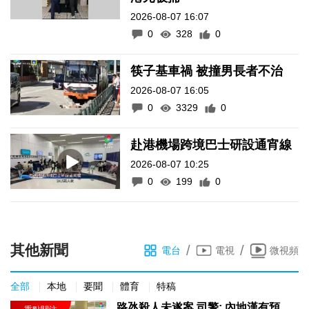
2026-08-07 16:07
0
328
0
筷子基車禍 被撞男長者不治
2026-08-07 16:05
0
3329
0
赴港機場跨境巴士研設通宵線
2026-08-07 10:25
0
199
0
其他新聞
/
/
電台
電視
微視頻
全部
本地
要聞
體育
特稿
路氹殺人未遂案 司警: 內地漢有預