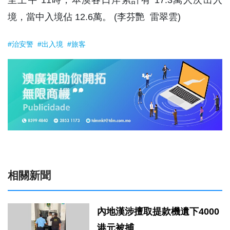
境，當中入境佔 12.6萬。 (李芬艷 雷翠雲)
#治安警
#出入境
#旅客
相關新聞
內地漢涉擅取提款機遺下4000
港元被捕