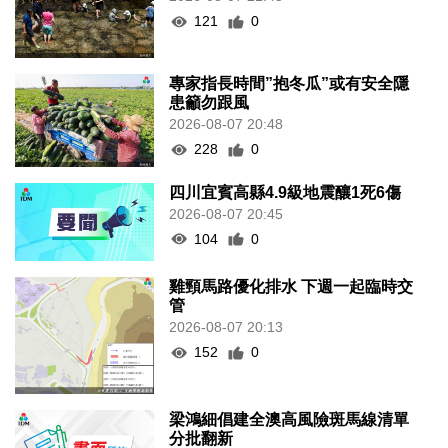
121
0
專家指長時間”抱冬瓜”或有安全隱
患籲勿跟風
2026-08-07 20:48
228
0
四川宜賓高縣4.9級地震釀1死6傷
2026-08-07 20:45
104
0
雞頸馬路優化排水 下週一起臨時交
管
2026-08-07 20:13
152
0
梁鴻細倡建全澳高風險斑馬線清單
分批翻新