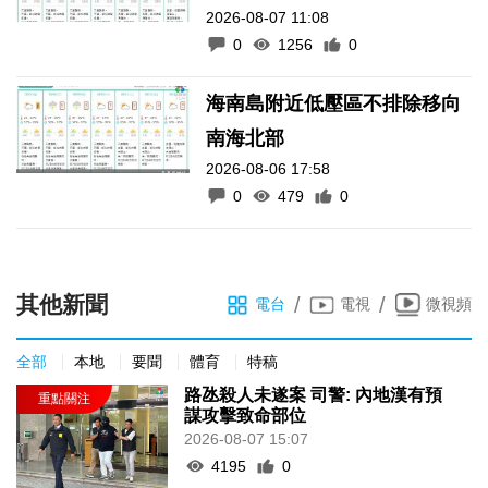
2026-08-07 11:08
0
1256
0
海南島附近低壓區不排除移向
南海北部
2026-08-06 17:58
0
479
0
其他新聞
/
/
電台
電視
微視頻
全部
本地
要聞
體育
特稿
路氹殺人未遂案 司警: 內地漢有預
謀攻擊致命部位
2026-08-07 15:07
4195
0