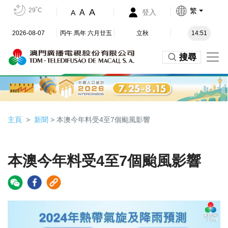
29˚C
繁
A
A
登入
A
2026-08-07
丙午 馬年 六月廿五
立秋
14:51
搜尋
主頁
新聞
> 本澳今年料受4至7個颱風影響
本澳今年料受4至7個颱風影響