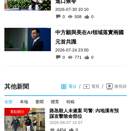
進口禁令
2026-07-30 10:10
0
508
0
中方願與美在AI領域落實兩國
元首共識
2026-07-24 23:00
0
771
0
其他新聞
/
/
電台
電視
微視頻
全部
本地
要聞
體育
特稿
路氹殺人未遂案 司警: 內地漢有預
謀攻擊致命部位
2026-08-07 15:07
4454
0