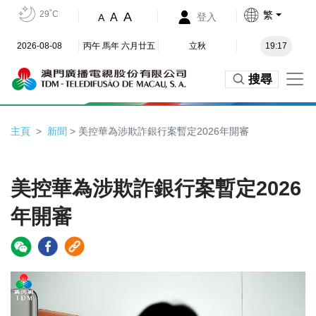
29˚C
繁
A
A
登入
A
2026-08-08
丙午 馬年 六月廿五
立秋
19:17
搜尋
主頁
新聞
> 美控華為涉欺詐銀行案暫定2026年開審
美控華為涉欺詐銀行案暫定2026
年開審