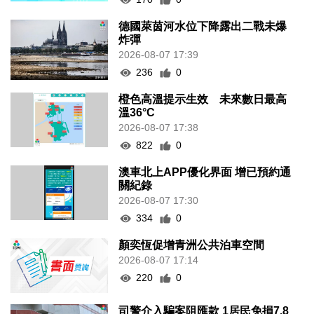
德國萊茵河水位下降露出二戰未爆
炸彈
2026-08-07 17:39
236
0
橙色高溫提示生效 未來數日最高
溫36°C
2026-08-07 17:38
822
0
澳車北上APP優化界面 增已預約通
關紀錄
2026-08-07 17:30
334
0
顏奕恆促增青洲公共泊車空間
2026-08-07 17:14
220
0
司警介入騙案阻匯款 1居民免損7.8