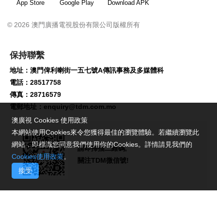
App Store
Google Play
Download APK
© 2026 澳門廣播電視股份有限公司版權所有
保持聯繫
地址：澳門俾利喇街一五七號A傳訊事務及多媒體科
電話：28517758
傳真：28716579
電郵地址：
enquiry@tdm.com.mo
澳廣視 Cookies 使用政策
本網站使用Cookies來令您獲得最佳的瀏覽體驗。若繼續瀏覽此
網站，即標識您同意我們使用你的Cookies。詳情請見我們的
請即掃描二維碼,
Cookies使用政策
。
關注TDM微信號!
接受