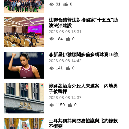
91
0
法聯會續普法對接國家“十五五”助
澳法治建設
2026-08-08 15:31
184
0
菲新星伊雅娜闖多倫多網球賽16強
2026-08-08 14:42
141
0
涉路氹酒店外殺人未遂案 內地男
子被羈押
2026-08-08 14:37
1159
0
土耳其稱共同防務協議與北約條款
不衝突