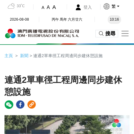
33˚C
繁
A
A
登入
A
2026-08-08
丙午 馬年 六月廿六
10:16
搜尋
主頁
新聞
> 連通2單車徑工程周邊同步建休憩設施
連通2單車徑工程周邊同步建休
憩設施