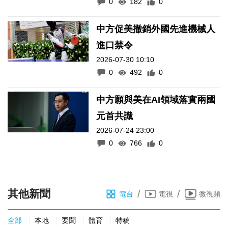
0
182
0
中方促美撤銷外國先進機械人
進口禁令
2026-07-30 10:10
0
492
0
中方願與美在AI領域落實兩國
元首共識
2026-07-24 23:00
0
766
0
其他新聞
/
/
電台
電視
微視頻
全部
本地
要聞
體育
特稿