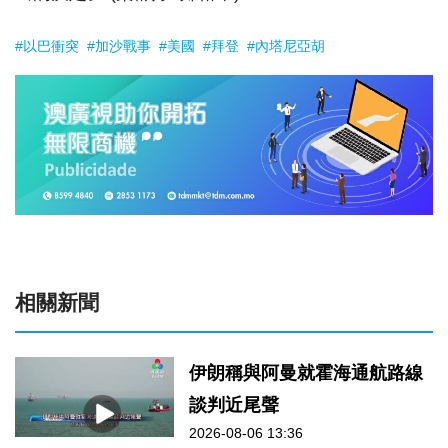
#以巴衝突
#加沙戰事
#美國
#拜登
#內塔尼亞胡
相關新聞
伊朗稱與阿曼就霍海通航路線
談判近尾聲
2026-08-06 13:36