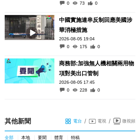
0
73
0
中國實施連串反制回應美國涉
華消極措施
2026-08-05 19:04
0
175
0
商務部:加強無人機相關兩用物
項對美出口管制
2026-08-05 17:45
0
228
0
其他新聞
/
/
電台
電視
微視頻
全部
本地
要聞
體育
特稿