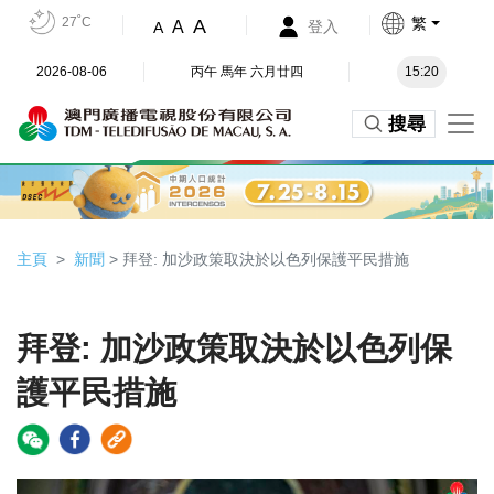
27˚C
繁
A
A
登入
A
2026-08-06
丙午 馬年 六月廿四
15:20
搜尋
主頁
新聞
> 拜登: 加沙政策取決於以色列保護平民措施
拜登: 加沙政策取決於以色列保
護平民措施