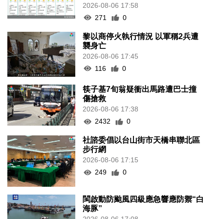
2026-08-06 17:58
271
0
黎以商停火執行情況 以軍稱2兵遭
襲身亡
2026-08-06 17:45
116
0
筷子基7旬翁疑衝出馬路遭巴士撞
傷搶救
2026-08-06 17:38
2432
0
社諮委倡以台山街市天橋串聯北區
步行網
2026-08-06 17:15
249
0
閩啟動防颱風四級應急響應防禦“白
海豚”
2026-08-06 17:08