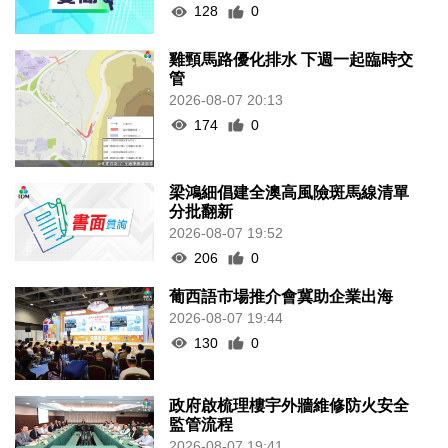
128
0
雞頸馬路優化排水 下週一起臨時交
管
2026-08-07 20:13
174
0
梁鴻細倡建全澳高風險斑馬線清單
分批翻新
2026-08-07 19:52
206
0
葡西語市場推介會冀助企業出海
2026-08-07 19:44
130
0
政府啟梳理樓宇外牆維修防火安全
監管流程
2026-08-07 19:41