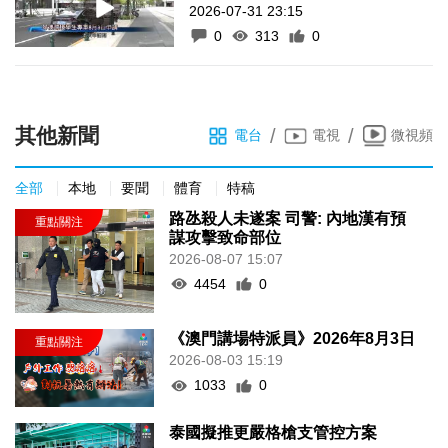
2026-07-31 23:15
0
313
0
其他新聞
/
/
電台
電視
微視頻
全部
本地
要聞
體育
特稿
路氹殺人未遂案 司警: 內地漢有預
謀攻擊致命部位
2026-08-07 15:07
4454
0
《澳門講場特派員》2026年8月3日
2026-08-03 15:19
1033
0
泰國擬推更嚴格槍支管控方案