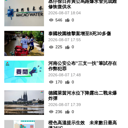
氹仔徐日昇寅公馬路爆水管完成維
修恢復供水
2026-08-07 18:04
546
0
泰國校園槍擊案增至8死30多傷
2026-08-07 17:55
225
0
河南公安公布“三支一扶”筆試存在
作弊犯罪
2026-08-07 17:48
170
0
德國萊茵河水位下降露出二戰未爆
炸彈
2026-08-07 17:39
236
0
橙色高溫提示生效 未來數日最高