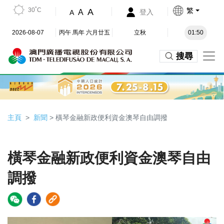
30˚C
繁
A
A
登入
A
2026-08-07
丙午 馬年 六月廿五
立秋
01:50
搜尋
主頁
新聞
> 橫琴金融新政便利資金澳琴自由調撥
橫琴金融新政便利資金澳琴自由
調撥