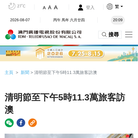
27˚C
繁
A
A
登入
A
2026-08-07
丙午 馬年 六月廿四
20:09
搜尋
主頁
新聞
> 清明節至下午5時11.3萬旅客訪澳
清明節至下午5時11.3萬旅客訪
澳