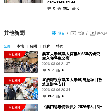
2026-08-06 09:44
0
981
0
其他新聞
/
/
電台
電視
微視頻
全部
本地
要聞
體育
特稿
澳琴大學城澳大首批約330名研究
生入住學生公寓
2026-08-06 21:37
912
0
岑浩輝視察澳琴大學城 滿意項目改
造及辦學安排
2026-08-06 20:34
862
0
《澳門講場特派員》2026年8月3日