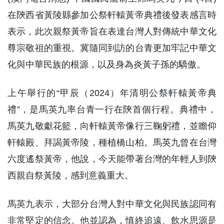
在陝西省黃陵縣參加公祭軒轅黃帝典禮後發表感言時
表示，此次親祭黃帝旨在表達台灣人對傳統中華文化
尊宗敬祖的重視。冀隨同到訪的台青更加牢記中華文
化與中華民族的根源，以及身為炎黃子孫的驕傲。
上午舉行的“甲辰（2024）年清明公祭軒轅黃帝典
禮”，是馬英九率台青一行在陝首個行程。典禮中，
馬英九敬獻花籃，向軒轅黃帝像行三鞠躬禮，並瞻仰
軒轅殿、拜謁黃帝陵，種植橋山柏。馬英九曾在台灣
六度遙祭黃帝，他說，今天能帶著台灣的年輕人到陝
西親自祭黃陵，感到意義重大。
馬英九表示，大部分台灣人對中華文化與民族認同有
非常堅定的信念。他並認為，慎終追遠、飲水思源是