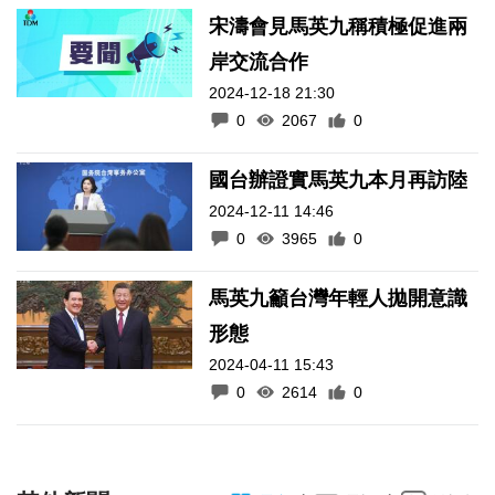
宋濤會見馬英九稱積極促進兩
岸交流合作
2024-12-18 21:30
0
2067
0
國台辦證實馬英九本月再訪陸
2024-12-11 14:46
0
3965
0
馬英九籲台灣年輕人拋開意識
形態
2024-04-11 15:43
0
2614
0
其他新聞
/
/
電台
電視
微視頻