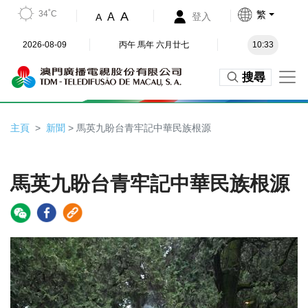
34˚C
繁
A
A
登入
A
2026-08-09
丙午 馬年 六月廿七
10:33
搜尋
主頁
新聞
> 馬英九盼台青牢記中華民族根源
馬英九盼台青牢記中華民族根源