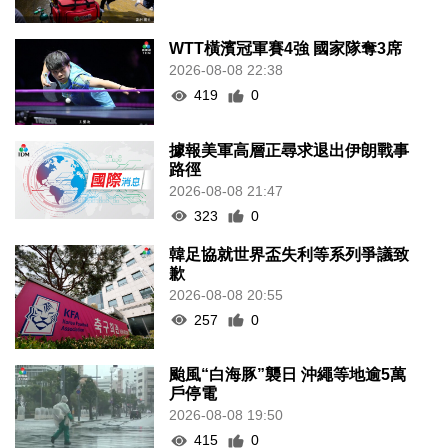
WTT橫濱冠軍賽4強 國家隊奪3席
2026-08-08 22:38
419
0
據報美軍高層正尋求退出伊朗戰事
路徑
2026-08-08 21:47
323
0
韓足協就世界盃失利等系列爭議致
歉
2026-08-08 20:55
257
0
颱風“白海豚”襲日 沖繩等地逾5萬
戶停電
2026-08-08 19:50
415
0