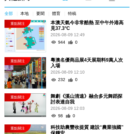
全部
本地
要聞
體育
特稿
本澳天氣今非常酷熱 至中午外港高
見37.3°C
2026-08-09 12:49
944
0
粵澳名優商品展4天展期料9萬人次
入場
2026-08-09 12:10
232
0
舞劇《溪山清遠》融合多元舞蹈探
討表達自我
2026-08-09 12:03
98
0
科技助農豐收提質 建設“農業強國”
保糧安