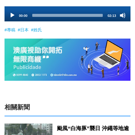
Audio
00:00
02:13
Player
#專稿
#日本
#姓氏
相關新聞
颱風“白海豚”襲日 沖繩等地逾