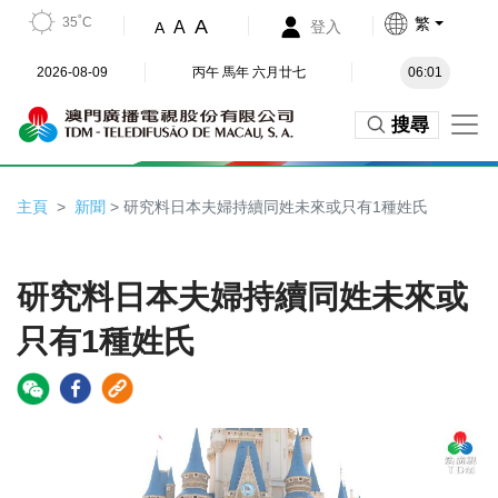
35˚C
繁
A
A
登入
A
2026-08-09
丙午 馬年 六月廿七
06:01
搜尋
主頁
新聞
> 研究料日本夫婦持續同姓未來或只有1種姓氏
研究料日本夫婦持續同姓未來或
只有1種姓氏