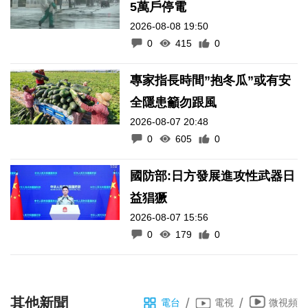
5萬戶停電
2026-08-08 19:50
0
415
0
專家指長時間”抱冬瓜”或有安
全隱患籲勿跟風
2026-08-07 20:48
0
605
0
國防部:日方發展進攻性武器日
益猖獗
2026-08-07 15:56
0
179
0
其他新聞
/
/
電台
電視
微視頻