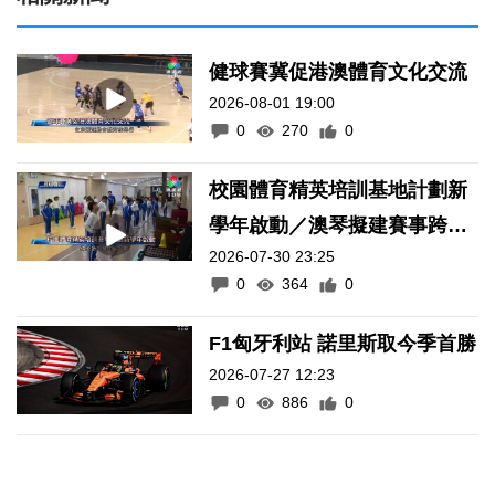
健球賽冀促港澳體育文化交流
2026-08-01 19:00
0
270
0
校園體育精英培訓基地計劃新
學年啟動／澳琴擬建賽事跨境
2026-07-30 23:25
通關便利化機制
0
364
0
F1匈牙利站 諾里斯取今季首勝
2026-07-27 12:23
0
886
0