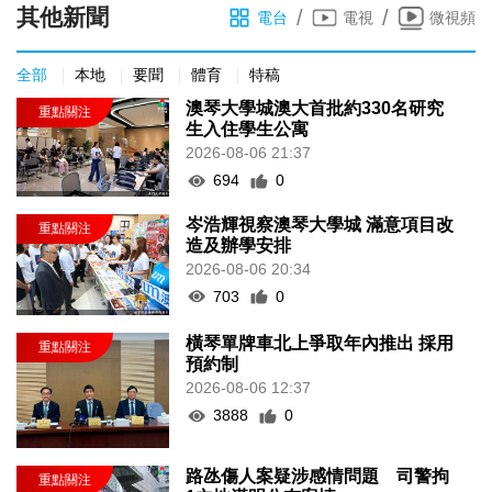
其他新聞
/
/
電台
電視
微視頻
全部
本地
要聞
體育
特稿
澳琴大學城澳大首批約330名研究
生入住學生公寓
2026-08-06 21:37
694
0
岑浩輝視察澳琴大學城 滿意項目改
造及辦學安排
2026-08-06 20:34
703
0
橫琴單牌車北上爭取年內推出 採用
預約制
2026-08-06 12:37
3888
0
路氹傷人案疑涉感情問題 司警拘