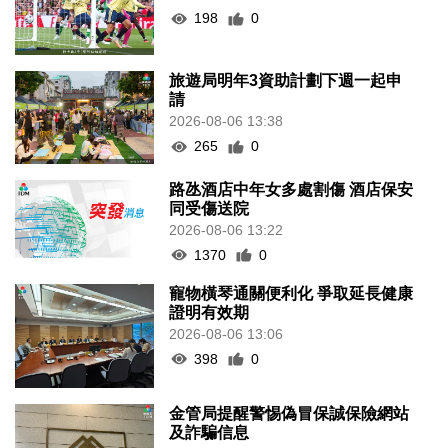
198
0
旅遊局明年3資助計劃下週一起申
請
2026-08-06 13:38
265
0
路氹酒店中年女多處割傷 酒店保安
同受傷送院
2026-08-06 13:22
1370
0
寵物橫琴通關便利化 爭取延長健康
證明有效期
2026-08-06 13:06
398
0
金管局提醒警惕偽冒保誠保險網站
及詐騙信息