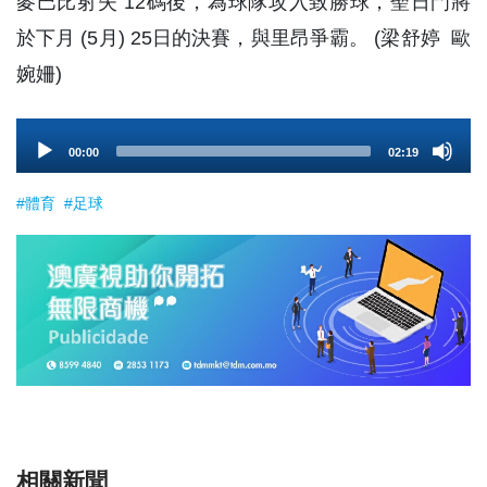
麥巴比射失 12碼後，為球隊攻入致勝球，聖日門將
於下月 (5月) 25日的決賽，與里昂爭霸。 (梁舒婷 歐
婉姍)
Audio
00:00
02:19
Player
#體育
#足球
相關新聞