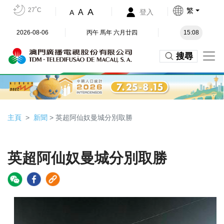
27˚C
繁
A
A
登入
A
2026-08-06
丙午 馬年 六月廿四
15:08
搜尋
主頁
新聞
> 英超阿仙奴曼城分別取勝
英超阿仙奴曼城分別取勝