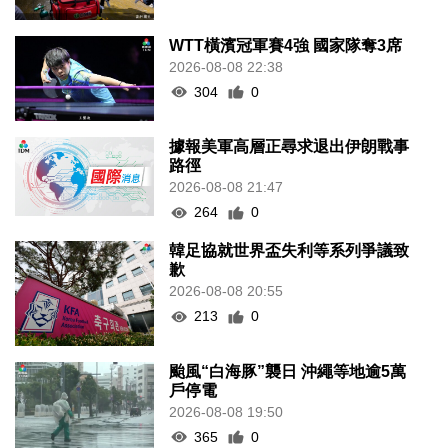
WTT橫濱冠軍賽4強 國家隊奪3席
2026-08-08 22:38
304
0
據報美軍高層正尋求退出伊朗戰事
路徑
2026-08-08 21:47
264
0
韓足協就世界盃失利等系列爭議致
歉
2026-08-08 20:55
213
0
颱風“白海豚”襲日 沖繩等地逾5萬
戶停電
2026-08-08 19:50
365
0