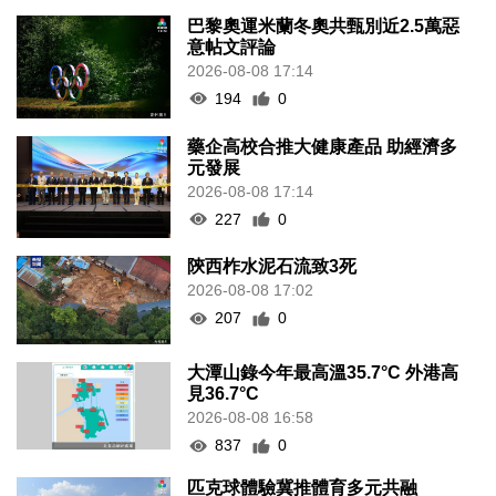
巴黎奧運米蘭冬奧共甄別近2.5萬惡
意帖文評論
2026-08-08 17:14
194
0
藥企高校合推大健康產品 助經濟多
元發展
2026-08-08 17:14
227
0
陝西柞水泥石流致3死
2026-08-08 17:02
207
0
大潭山錄今年最高溫35.7°C 外港高
見36.7°C
2026-08-08 16:58
837
0
匹克球體驗冀推體育多元共融