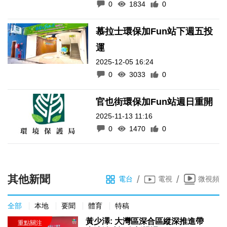
0
1834
0
慕拉士環保加Fun站下週五投
運
2025-12-05 16:24
0
3033
0
官也街環保加Fun站週日重開
2025-11-13 11:16
0
1470
0
其他新聞
/
/
電台
電視
微視頻
全部
本地
要聞
體育
特稿
黃少澤: 大灣區深合區縱深推進帶