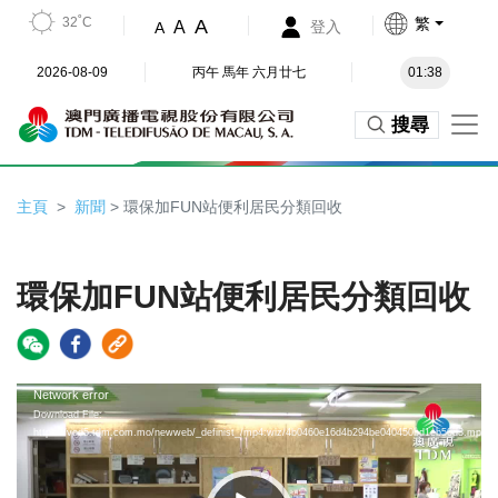
32˚C
繁
A
A
登入
A
2026-08-09
丙午 馬年 六月廿七
01:38
搜尋
主頁
新聞
> 環保加FUN站便利居民分類回收
環保加FUN站便利居民分類回收
Video
Network error
Download File:
Player
https://vod5.tdm.com.mo/newweb/_definist_/mp4:wiz/4b0460e16d4b294be040450bd1eb50d3.mp4/pl