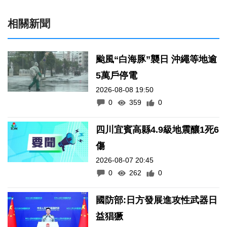
相關新聞
颱風“白海豚”襲日 沖繩等地逾
5萬戶停電
2026-08-08 19:50
0
359
0
四川宜賓高縣4.9級地震釀1死6
傷
2026-08-07 20:45
0
262
0
國防部:日方發展進攻性武器日
益猖獗