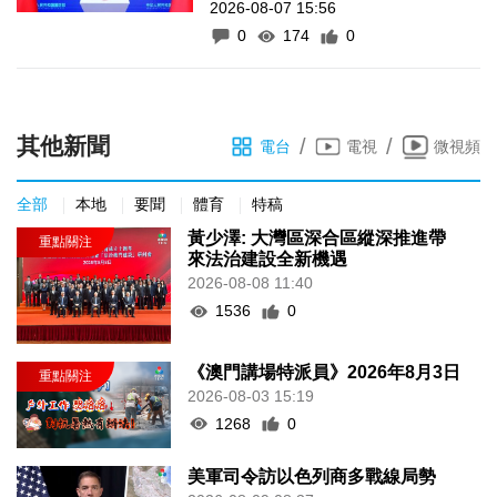
2026-08-07 15:56
0
174
0
其他新聞
/
/
電台
電視
微視頻
全部
本地
要聞
體育
特稿
黃少澤: 大灣區深合區縱深推進帶
來法治建設全新機遇
2026-08-08 11:40
1536
0
《澳門講場特派員》2026年8月3日
2026-08-03 15:19
1268
0
美軍司令訪以色列商多戰線局勢