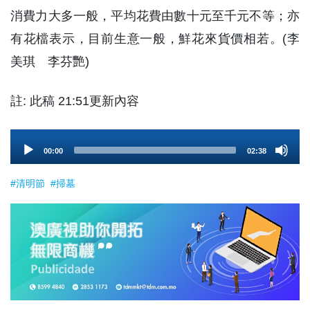
消費力大多一般，平均花費由數十元至千元不等；亦
有花檔表示，目前生意一般，鮮花來貨價相若。(李
美琪 李芬艷)
註: 此稿 21:51更新內容
Audio
00:00
02:38
Player
#清明節
#掃墓