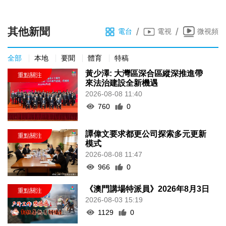
其他新聞
/
/
電台
電視
微視頻
全部
本地
要聞
體育
特稿
黃少澤: 大灣區深合區縱深推進帶
來法治建設全新機遇
2026-08-08 11:40
760
0
譚偉文要求都更公司探索多元更新
模式
2026-08-08 11:47
966
0
《澳門講場特派員》2026年8月3日
2026-08-03 15:19
1129
0