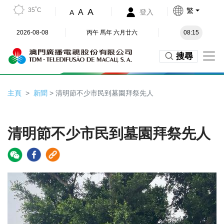
35˚C
繁
A
A
登入
A
2026-08-08
丙午 馬年 六月廿六
08:15
搜尋
主頁
新聞
> 清明節不少市民到墓園拜祭先人
清明節不少市民到墓園拜祭先人