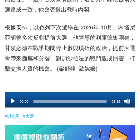
選達成一致，他會否退出戰時內閣。
根據安排，以色列下次選舉在 2026年 10月。內塔尼
亞胡曾多次反對提前大選，他領導的利庫德集團稱，
甘茨必須在戰爭期間停止參與瑣碎的政治，提前大選
會帶來癱瘓和分裂，對加沙拉法的戰鬥造成損害，打
擊交換人質的機會。 (梁舒婷 歐婉姍)
Audio
00:00
02:18
Player
#以色列
#大選