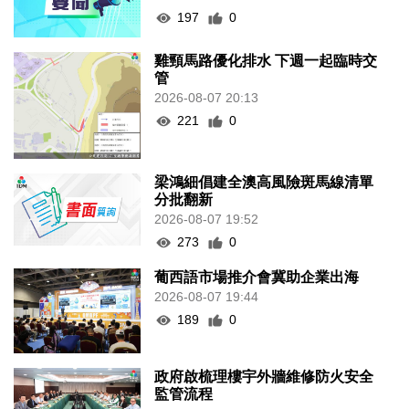
197
0
雞頸馬路優化排水 下週一起臨時交
管
2026-08-07 20:13
221
0
梁鴻細倡建全澳高風險斑馬線清單
分批翻新
2026-08-07 19:52
273
0
葡西語市場推介會冀助企業出海
2026-08-07 19:44
189
0
政府啟梳理樓宇外牆維修防火安全
監管流程