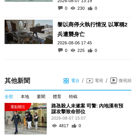
2026-08-07 13:19
0
230
0
黎以商停火執行情況 以軍稱2
兵遭襲身亡
2026-08-06 17:45
0
225
0
其他新聞
/
/
電台
電視
微視頻
全部
本地
要聞
體育
特稿
路氹殺人未遂案 司警: 內地漢有預
謀攻擊致命部位
2026-08-07 15:07
4817
0