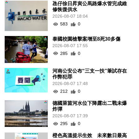
氹仔徐日昇寅公馬路爆水管完成維
修恢復供水
2026-08-07 18:04
583
0
泰國校園槍擊案增至8死30多傷
2026-08-07 17:55
285
0
河南公安公布“三支一扶”筆試存在
作弊犯罪
2026-08-07 17:48
212
0
德國萊茵河水位下降露出二戰未爆
炸彈
2026-08-07 17:39
295
0
橙色高溫提示生效 未來數日最高