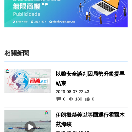
相關新聞
以黎安全談判因局勢升級提早
結束
2026-08-07 22:43
0
180
0
伊朗擬禁美以等國通行霍爾木
茲海峽