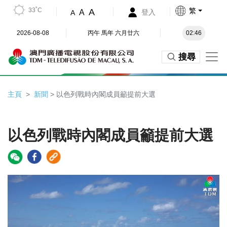
33˚C
繁
A
A
登入
A
2026-08-08
丙午 馬年 六月廿六
02:46
搜尋
主頁
新聞
> 以色列戰時內閣成員籲提前大選
以色列戰時內閣成員籲提前大選