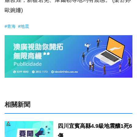
歐婉姍)
#青海
#地震
相關新聞
四川宜賓高縣4.9級地震釀1死6
傷