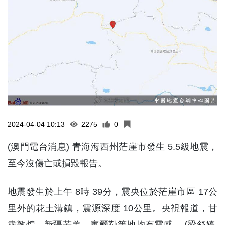
2024-04-04 10:13
2275
0
(澳門電台消息) 青海海西州茫崖市發生 5.5級地震，
至今沒傷亡或損毀報告。
地震發生於上午 8時 39分，震央位於茫崖市區 17公
里外的花土溝鎮，震源深度 10公里。央視報道，甘
肅敦煌，新疆若羌、庫爾勒等地均有震感。 (梁舒婷