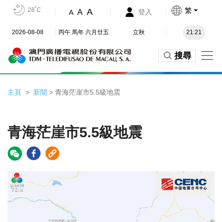
28˚C
繁
A
A
登入
A
2026-08-08
丙午 馬年 六月廿五
立秋
21:21
搜尋
主頁
新聞
> 青海茫崖市5.5級地震
青海茫崖市5.5級地震