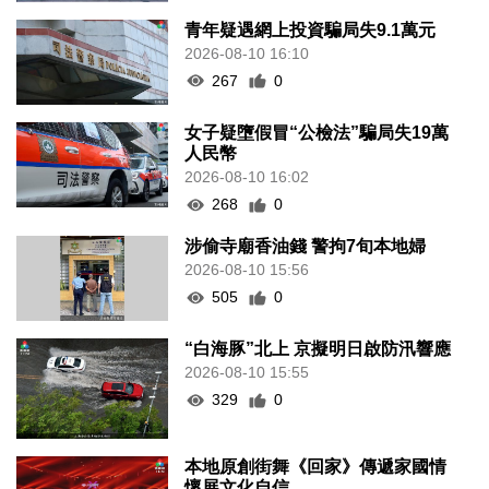
青年疑遇網上投資騙局失9.1萬元
2026-08-10 16:10
267
0
女子疑墮假冒“公檢法”騙局失19萬
人民幣
2026-08-10 16:02
268
0
涉偷寺廟香油錢 警拘7旬本地婦
2026-08-10 15:56
505
0
“白海豚”北上 京擬明日啟防汛響應
2026-08-10 15:55
329
0
本地原創街舞《回家》傳遞家國情
懷展文化自信