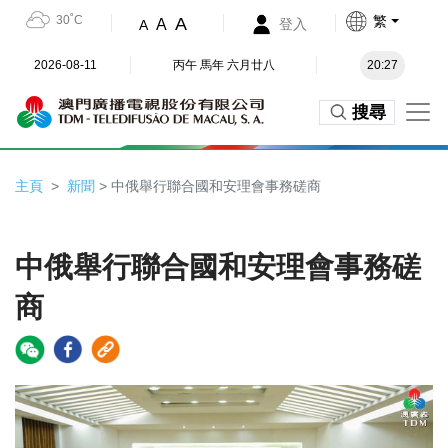
30˚C
繁
A
A
登入
A
2026-08-11
丙午 馬年 六月廿八
20:27
搜尋
主頁
新聞
> 中俄舉行聯合國和安理會事務磋商
中俄舉行聯合國和安理會事務磋
商