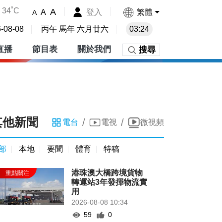
34˚C
A
登入
繁體
A
A
-08-08
丙午 馬年 六月廿六
03:24
直播
節目表
關於我們
搜尋
其他新聞
/
/
電台
電視
微視頻
部
本地
要聞
體育
特稿
港珠澳大橋跨境貨物
轉運站3年發揮物流實
用
2026-08-08 10:34
59
0