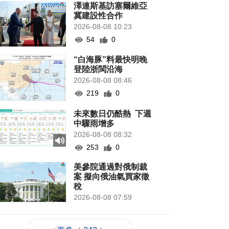
澤連斯基訪塞爾維亞
冀建設性合作
2026-08-08 10:23
54
0
“白海豚”料最快明晚
登陸浙閩沿海
2026-08-08 08:46
219
0
未來數日仍酷熱 下週
中驟雨增多
2026-08-08 08:32
253
0
美參院通過對俄制裁
案 擬向俄油氣買家徵
稅
2026-08-08 07:59
133
0