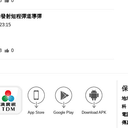
6
0
鮮發射短程彈道導彈
23:15
3
0
保
地
科
App Store
Google Play
Download APK
電話
傳真