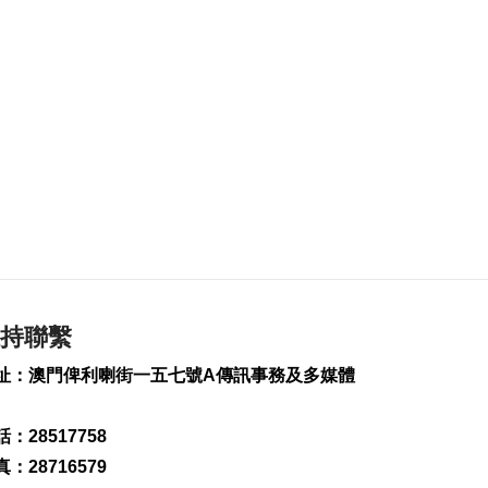
2026-08-07 22:49
486
0
以黎安全談判因局勢
升級提早結束
2026-08-07 22:43
183
0
新一輪長者十年行動
計劃落實民生政策
2026-08-07 22:12
415
0
韓國首爾8年來首遇
持聯繫
40°C以上高溫
2026-08-07 21:45
址：澳門俾利喇街一五七號A傳訊事務及多媒體
274
0
專家指長時間”抱冬
：28517758
瓜”或有安全隱患籲勿
：28716579
跟風