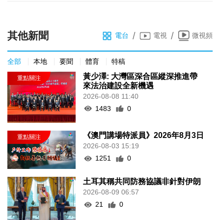
其他新聞
/
/
電台
電視
微視頻
全部
本地
要聞
體育
特稿
黃少澤: 大灣區深合區縱深推進帶
來法治建設全新機遇
2026-08-08 11:40
1483
0
《澳門講場特派員》2026年8月3日
2026-08-03 15:19
1251
0
土耳其稱共同防務協議非針對伊朗
2026-08-09 06:57
21
0