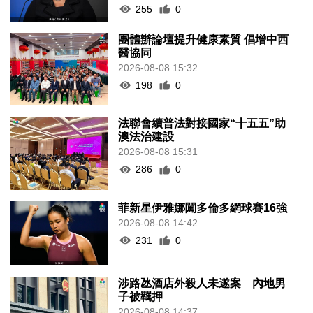
255
0
團體辦論壇提升健康素質 倡增中西
醫協同
2026-08-08 15:32
198
0
法聯會續普法對接國家“十五五”助
澳法治建設
2026-08-08 15:31
286
0
菲新星伊雅娜闖多倫多網球賽16強
2026-08-08 14:42
231
0
涉路氹酒店外殺人未遂案 內地男
子被羈押
2026-08-08 14:37