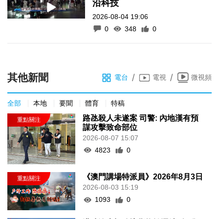
沿科技
2026-08-04 19:06
0
348
0
其他新聞
/
/
電台
電視
微視頻
全部
本地
要聞
體育
特稿
路氹殺人未遂案 司警: 內地漢有預
謀攻擊致命部位
2026-08-07 15:07
4823
0
《澳門講場特派員》2026年8月3日
2026-08-03 15:19
1093
0