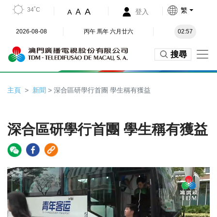
34˚C
繁
A
A
登入
A
2026-08-08
丙午 馬年 六月廿六
02:57
搜尋
主頁
新聞
> 深合區研學行首團 學生稱有獲益
深合區研學行首團 學生稱有獲益
Video
Player