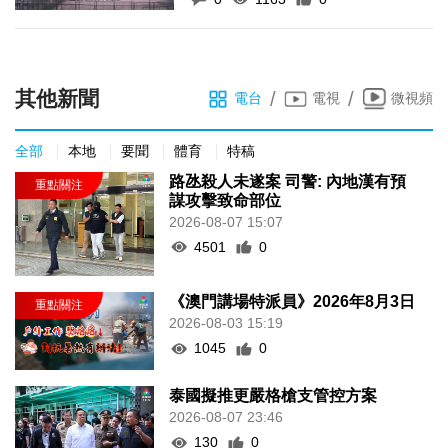
其他新聞
/
/
電台
電視
微視頻
全部
本地
要聞
體育
特稿
路氹殺人未遂案 司警: 內地漢有預
謀攻擊致命部位
2026-08-07 15:07
4501
0
《澳門講場特派員》2026年8月3日
2026-08-03 15:19
1045
0
泰國擬推更嚴格槍支管控方案
2026-08-07 23:46
130
0