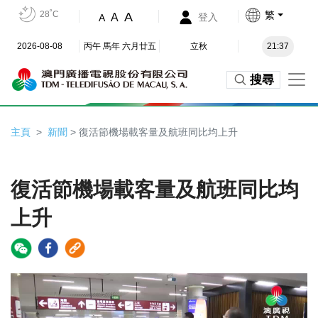
28˚C
繁
A
A
登入
A
2026-08-08
丙午 馬年 六月廿五
立秋
21:37
搜尋
主頁
新聞
> 復活節機場載客量及航班同比均上升
復活節機場載客量及航班同比均
上升
Video
Player