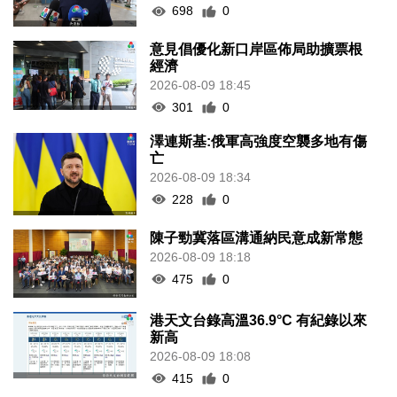
698
0
意見倡優化新口岸區佈局助擴票根
經濟
2026-08-09 18:45
301
0
澤連斯基:俄軍高強度空襲多地有傷
亡
2026-08-09 18:34
228
0
陳子勁冀落區溝通納民意成新常態
2026-08-09 18:18
475
0
港天文台錄高溫36.9°C 有紀錄以來
新高
2026-08-09 18:08
415
0