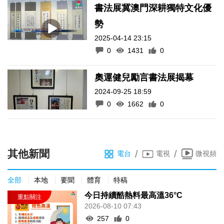
書法展冀澳門深耕獨特文化優
勢
2025-04-14 23:15
0
1431
0
奧運健兒勵言書法展揭幕
2024-09-25 18:59
0
1662
0
其他新聞
/
/
電台
電視
微視頻
全部
本地
要聞
體育
特稿
今日持續酷熱料最高溫36°C
2026-08-10 07:43
257
0