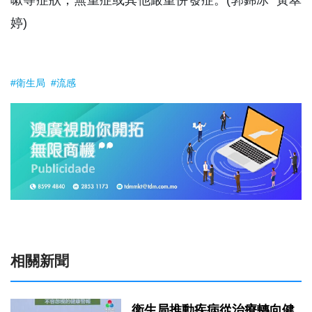
婷)
#衛生局
#流感
相關新聞
衛生局推動疾病從治療轉向健