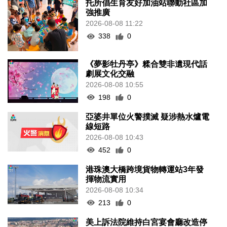
托所倡生育友好加油站聯動社區加
強推廣
2026-08-08 11:22
338
0
《夢影牡丹亭》糅合雙非遺現代話
劇展文化交融
2026-08-08 10:55
198
0
亞婆井單位火警撲滅 疑涉熱水爐電
線短路
2026-08-08 10:43
452
0
港珠澳大橋跨境貨物轉運站3年發
揮物流實用
2026-08-08 10:34
213
0
美上訴法院維持白宮宴會廳改造停