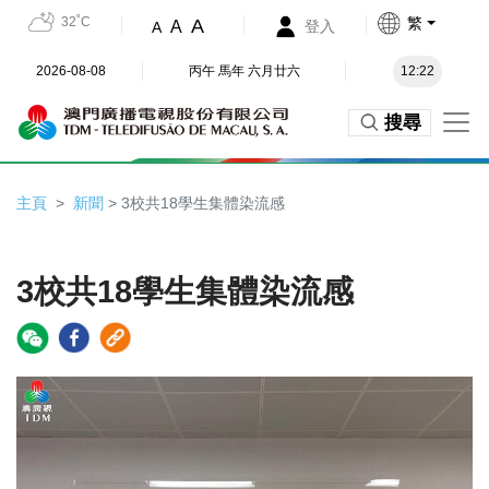
32˚C
繁
A
A
登入
A
2026-08-08
丙午 馬年 六月廿六
12:22
搜尋
主頁
新聞
> 3校共18學生集體染流感
3校共18學生集體染流感