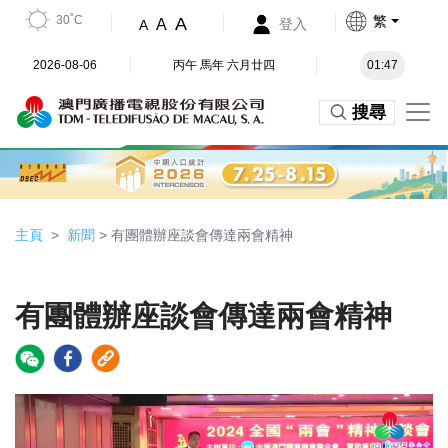
30˚C
繁
A
A
登入
A
2026-08-06
丙午 馬年 六月廿四
01:47
搜尋
主頁
新聞
> 有團體辦座談會傳達兩會精神
有團體辦座談會傳達兩會精神
Video
Player