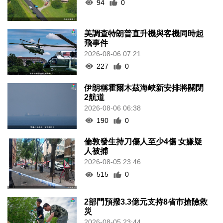
94
0
美調查特朗普直升機與客機同時起
飛事件
2026-08-06 07:21
227
0
伊朗稱霍爾木茲海峽新安排將關閉
2航道
2026-08-06 06:38
190
0
倫敦發生持刀傷人至少4傷 女嫌疑
人被捕
2026-08-05 23:46
515
0
2部門預撥3.3億元支持8省市搶險救
災
2026-08-05 23:44