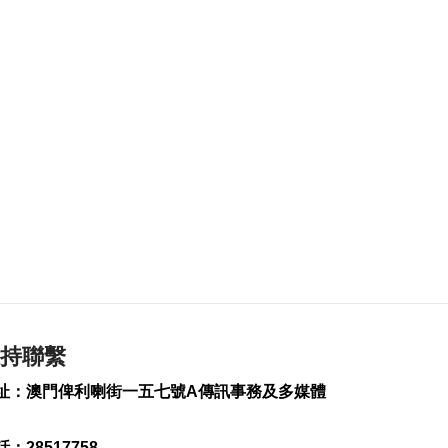
2026-08-07 22:49
481
0
以黎安全談判因局勢
升級提早結束
2026-08-07 22:43
183
0
新一輪長者十年行動
計劃落實民生政策
2026-08-07 22:12
407
0
韓國首爾8年來首遇
40°C以上高溫
2026-08-07 21:45
持聯繫
272
0
址：澳門俾利喇街一五七號A傳訊事務及多媒體
專家指長時間”抱冬
瓜”或有安全隱患籲勿
跟風
：28517758