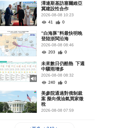
澤連斯基訪塞爾維亞
冀建設性合作
2026-08-08 10:23
41
0
“白海豚”料最快明晚
登陸浙閩沿海
2026-08-08 08:46
203
0
未來數日仍酷熱 下週
中驟雨增多
2026-08-08 08:32
240
0
美參院通過對俄制裁
案 擬向俄油氣買家徵
稅
2026-08-08 07:59
127
0