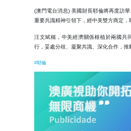
(澳門電台消息) 美國財長耶倫將再度訪
重要共識精神引領下，經中美雙方商定，耶倫
汪文斌稱，中美經濟關係根植於兩國共
行，妥處分歧、凝聚共識、深化合作，推動
#耶倫