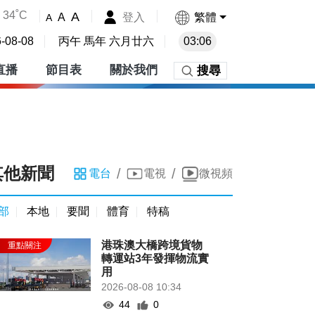
34˚C
A
登入
繁體
A
A
-08-08
丙午 馬年 六月廿六
03:06
直播
節目表
關於我們
搜尋
其他新聞
/
/
電台
電視
微視頻
部
本地
要聞
體育
特稿
港珠澳大橋跨境貨物
轉運站3年發揮物流實
用
2026-08-08 10:34
44
0