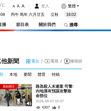
9˚C
A
登入
繁體
A
A
-08
丙午 馬年 六月廿五
立秋
16:02
直播
節目表
關於我們
搜尋
其他新聞
/
/
電台
電視
微視頻
部
本地
要聞
體育
特稿
路氹殺人未遂案 司警:
內地漢有預謀攻擊致
命部位
2026-08-07 15:07
4307
0