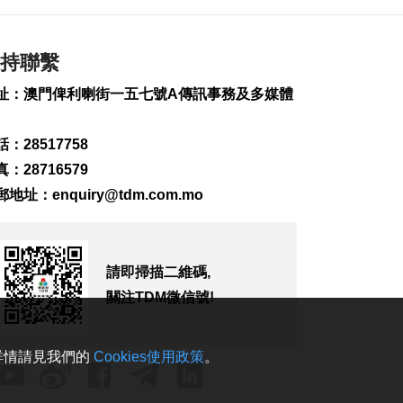
2026-08-07 19:16
157
0
持聯繫
氹仔旅大城大2巴士站
明恢復運作
址：澳門俾利喇街一五七號A傳訊事務及多媒體
2026-08-07 19:07
183
0
：28517758
松山隧道口附近爆水
：28716579
管傍晚基本完成止漏
郵地址：
enquiry@tdm.com.mo
2026-08-07 18:45
239
0
橙色高溫提示生效 避
暑中心延長夜間開放
請即掃描二維碼,
2026-08-07 18:20
關注TDM微信號!
130
0
體育局構建運動員全
。詳情請見我們的
Cookies使用政策
。
週期支援體系
2026-08-07 18:12