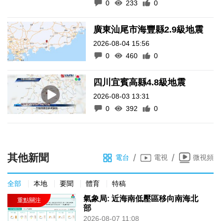
0
233
0
廣東汕尾市海豐縣2.9級地震
2026-08-04 15:56
0
460
0
四川宜賓高縣4.8級地震
2026-08-03 13:31
0
392
0
其他新聞
/
/
電台
電視
微視頻
全部
本地
要聞
體育
特稿
氣象局: 近海南低壓區移向南海北
部
2026-08-07 11:08