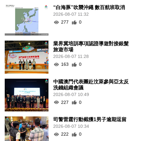
“白海豚”吹襲沖繩 數百航班取消
2026-08-07 11:32
277
0
業界冀培訓專項認證導遊對接銀髮
旅遊市場
2026-08-07 11:28
163
0
中國澳門代表團赴汶萊參與亞太反
洗錢組織會議
2026-08-07 10:49
227
0
司警雷霆行動截獲1男子逾期逗留
2026-08-07 10:34
222
0