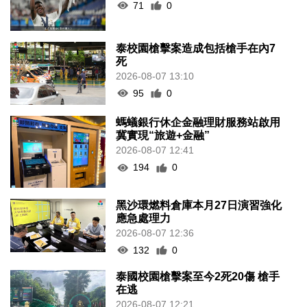
71
0
泰校園槍擊案造成包括槍手在內7
死
2026-08-07 13:10
95
0
螞蟻銀行休企金融理財服務站啟用
冀實現“旅遊+金融”
2026-08-07 12:41
194
0
黑沙環燃料倉庫本月27日演習強化
應急處理力
2026-08-07 12:36
132
0
泰國校園槍擊案至今2死20傷 槍手
在逃
2026-08-07 12:21