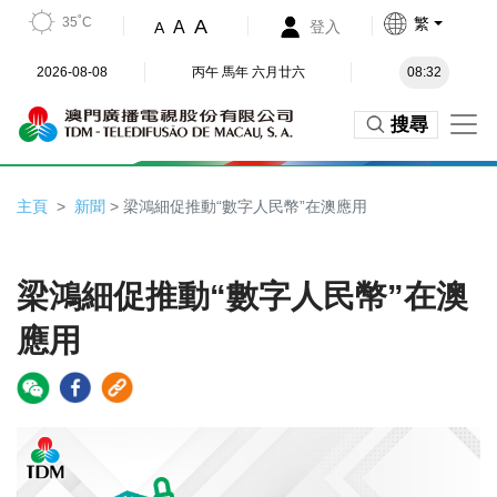
35˚C
繁
A
A
登入
A
2026-08-08
丙午 馬年 六月廿六
08:32
搜尋
主頁
新聞
> 梁鴻細促推動“數字人民幣”在澳應用
梁鴻細促推動“數字人民幣”在澳
應用