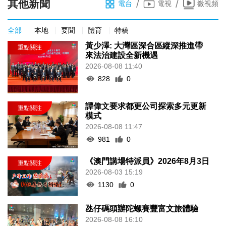
其他新聞
/
/
電台
電視
微視頻
全部
本地
要聞
體育
特稿
黃少澤: 大灣區深合區縱深推進帶
來法治建設全新機遇
2026-08-08 11:40
828
0
譚偉文要求都更公司探索多元更新
模式
2026-08-08 11:47
981
0
《澳門講場特派員》2026年8月3日
2026-08-03 15:19
1130
0
氹仔碼頭辦陀螺賽豐富文旅體驗
2026-08-08 16:10