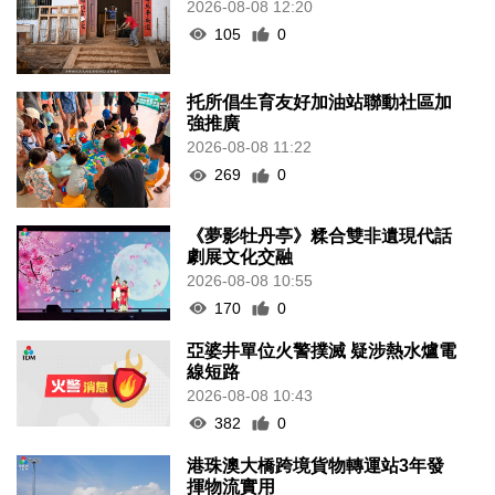
2026-08-08 12:20
105
0
托所倡生育友好加油站聯動社區加
強推廣
2026-08-08 11:22
269
0
《夢影牡丹亭》糅合雙非遺現代話
劇展文化交融
2026-08-08 10:55
170
0
亞婆井單位火警撲滅 疑涉熱水爐電
線短路
2026-08-08 10:43
382
0
港珠澳大橋跨境貨物轉運站3年發
揮物流實用