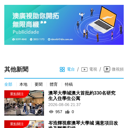
其他新聞
/
/
電台
電視
微視頻
全部
本地
要聞
體育
特稿
澳琴大學城澳大首批約330名研究
生入住學生公寓
2026-08-06 21:37
957
0
岑浩輝視察澳琴大學城 滿意項目改