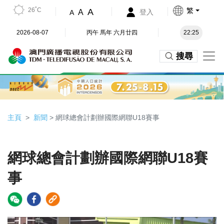
26˚C
繁
A
A
登入
A
2026-08-07
丙午 馬年 六月廿四
22:25
搜尋
主頁
新聞
> 網球總會計劃辦國際網聯U18賽事
網球總會計劃辦國際網聯U18賽
事
Video