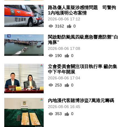
路氹傷人案疑涉感情問題 司警拘
1內地漢明公布案情
2026-08-06 17:12
3162
0
閩啟動防颱風四級應急響應防禦“白
海豚”
2026-08-06 17:08
190
0
立會委員會關注項目執行率 籲勿集
中下半年開展
2026-08-06 17:04
253
0
內地漢代客賭博涉盜7萬港元籌碼
2026-08-06 16:45
353
0