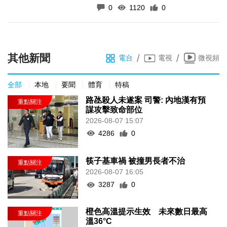
0
1120
0
其他新聞
/
/
電台
電視
微視頻
全部
本地
要聞
體育
特稿
路氹殺人未遂案 司警: 內地漢有預
謀攻擊致命部位
2026-08-07 15:07
4286
0
筷子基車禍 被撞男長者不治
2026-08-07 16:05
3287
0
橙色高溫提示生效 未來數日最高
溫36°C