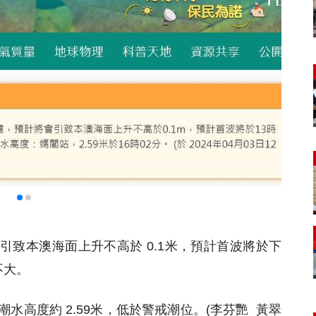
將引致本澳海面上升不高於 0.1米，預計首波將於下
不大。
潮水高度約 2.59米，低於警戒潮位。(李芬艷 黃翠