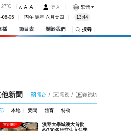
27˚C
A
登入
繁體
A
A
-08-06
丙午 馬年 六月廿四
13:44
直播
節目表
關於我們
搜尋
其他新聞
/
/
電台
電視
微視頻
部
本地
要聞
體育
特稿
澳琴大學城澳大首批
約330名研究生入住學