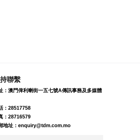
2026-08-06 18:58
223
0
首店經濟推介會舉行
助潛力品牌落戶澳門
2026-08-06 18:47
149
0
4街市14攤位競投 逾
330人參與解釋會
2026-08-06 18:40
持聯繫
183
0
址：澳門俾利喇街一五七號A傳訊事務及多媒體
內地傳媒公司拜訪澳
廣視冀加強交流
2026-08-06 18:22
：28517758
167
0
：28716579
郵地址：
enquiry@tdm.com.mo
海南島附近低壓區不
排除移向南海北部
2026-08-06 17:58