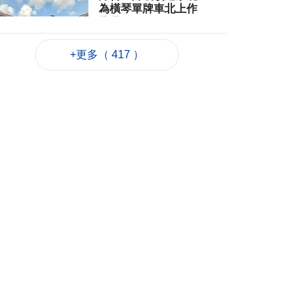
為橫琴單牌車北上作
準備
2026-08-06 19:46
177
0
+更多（ 417 ）
朝鮮向東部海域發射
短程彈道導彈
2026-08-06 19:41
60
0
陳禮祺促規範停車場
車輛升降機使用保養
2026-08-06 19:21
117
0
治安警雷霆行動截3人
逾期逗留
2026-08-06 19:20
132
0
“白海豚”料最快下週
日浙閩沿海登陸