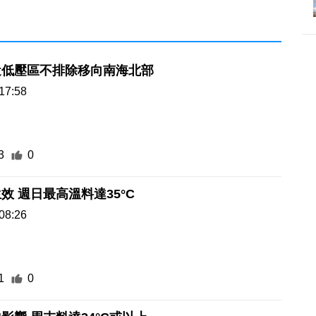
近低壓區不排除移向南海北部
17:58
3
0
效 週日最高溫料達35°C
08:26
1
0