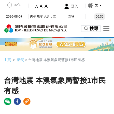
32˚C
繁
A
A
登入
A
2026-08-07
丙午 馬年 六月廿五
立秋
06:35
搜尋
主頁
新聞
> 台灣地震 本澳氣象局暫接1市民有感
台灣地震 本澳氣象局暫接1市民
有感