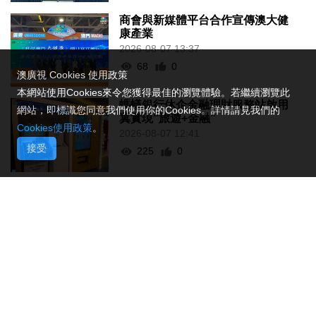
商會與新媒體平台合作宣傳澳大健
康產業
2026-08-07 13:37
68
0
澳廣視 Cookies 使用政策
本網站使用Cookies來令您獲得最佳的瀏覽體驗。若繼續瀏覽此
螞蟻銀行休企金融理財服務站啟用
網站，即標識您同意我們使用你的Cookies。詳情請見我們的
冀實現“旅遊+金融”
Cookies使用政策
。
2026-08-07 12:41
接受
225
0
黑沙環燃料倉庫本月27日演習強化
應急處理力
2026-08-07 12:36
151
0
赴港機場跨境巴士公司研設通宵線
2026-08-07 12:20
278
0